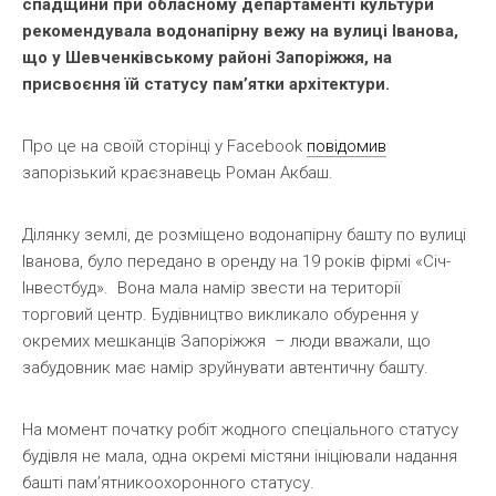
спадщини при обласному департаменті культури
рекомендувала водонапірну вежу на вулиці Іванова,
що у Шевченківському районі Запоріжжя, на
присвоєння їй статусу пам’ятки архітектури.
Про це на своїй сторінці у Facebook
повідомив
запорізький краєзнавець Роман Акбаш.
Ділянку землі, де розміщено водонапірну башту по вулиці
Іванова, було передано в оренду на 19 років фірмі «Січ-
Інвестбуд». Вона мала намір звести на території
торговий центр. Будівництво викликало обурення у
окремих мешканців Запоріжжя – люди вважали, що
забудовник має намір зруйнувати автентичну башту.
На момент початку робіт жодного спеціального статусу
будівля не мала, одна окремі містяни ініціювали надання
башті пам’ятникоохоронного статусу.