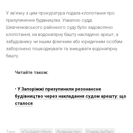
У зв’язку з цим прокуратура подала клопотання про
призупинення будівництва. Ухвалою судді
Шевченківського районного суду було задоволено
клопотання, на водонапірну башту накладено арешт, а
забудовнику чи іншим фізичним або юридичним особам
заборонено пошкоджувати та знищувати водонапірну
башту.
Читайте також:
•
У Запоріжжі призупинили резонансне
будівництво через накладання судом арешту: що
сталося
Tags:
«Січ-Інвестбуд»
будівництво
Роман Акбаш