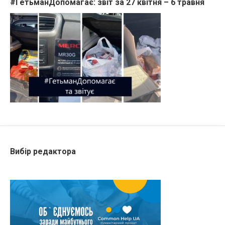
#ГетьманДопомагає: звіт за 27 квітня – 6 травня
Вибір редактора