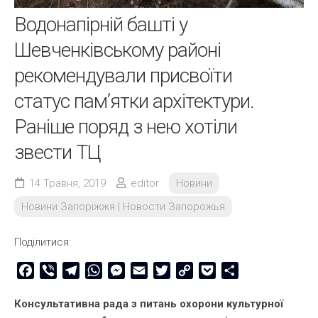
Водонапірній башті у
Шевченківському районі
рекомендували присвоїти
статус пам’ятки архітектури.
Раніше поряд з нею хотіли
звести ТЦ
14 Травня, 2019
editor
Новини
Новини Запоріжжя | Новости Запорожья
Поділитися:
Facebook
Viber
Telegram
WhatsApp
Messenger
Email
Twitter
Copy
Pocket
Share
Link
Консультативна рада з питань охорони культурної