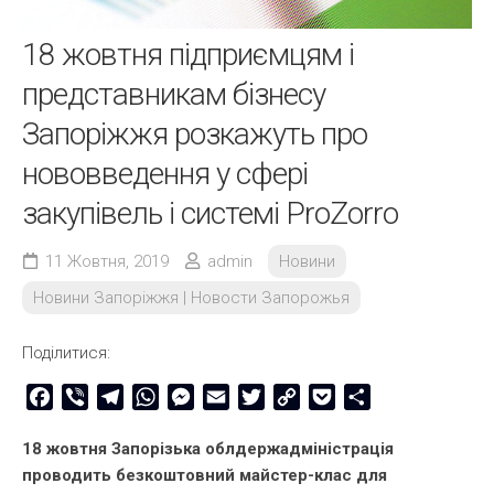
18 жовтня підприємцям і
представникам бізнесу
Запоріжжя розкажуть про
нововведення у сфері
закупівель і системі ProZorro
11 Жовтня, 2019
admin
Новини
Новини Запоріжжя | Новости Запорожья
Поділитися:
Facebook
Viber
Telegram
WhatsApp
Messenger
Email
Twitter
Copy
Pocket
Share
Link
18 жовтня Запорізька облдержадміністрація
проводить безкоштовний майстер-клас для