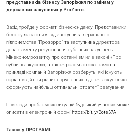
представників бізнесу Запоріжжя по змінам у
державних закупівлях у ProZorro.
Захід пройде у форматі бізнес-сніданку. Представники
бізнесу дізнаються від заступника державного
підприємства “Прозорро” та заступника директора
департаменту регулювання публічних закупівель
Мінекономрозвитку про останні зміни в законі «Про
публічні закупівлі», а також разом зі спікерами на
прикладі компаній Запоріжжя розберуть, які існують
варіанти дій при різних порушеннях в держ. закупівлях і
сформують найбільш оптимальні стратегії реагування.
Приклади проблемних ситуацій будь-який учасник може
описати в електронній формі
https://bit.ly/2ote37A
Також у ПРОГРАМІ: