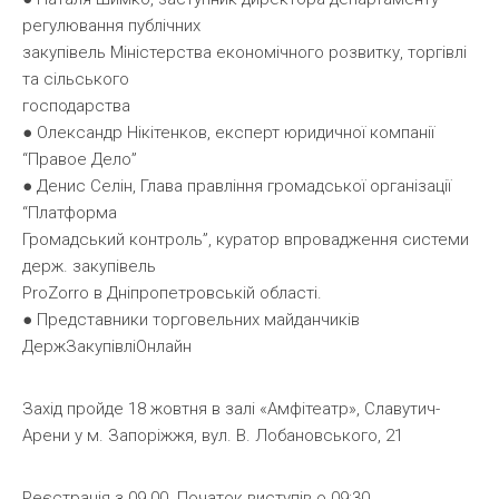
регулювання публічних
закупівель Міністерства економічного розвитку, торгівлі
та сільського
господарства
● Олександр Нікітенков, експерт юридичної компанії
“Правое Дело”
● Денис Селін, Глава правління громадської організації
“Платформа
Громадський контроль”, куратор впровадження системи
держ. закупівель
ProZorro в Дніпропетровській області.
● Представники торговельних майданчиків
ДержЗакупівліОнлайн
Захід пройде 18 жовтня в залі «Амфітеатр», Славутич-
Арени у м. Запоріжжя, вул. В. Лобановського, 21
Реєстрація з 09.00. Початок виступів о 09:30.