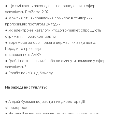
● Що змінюють законодавчі нововведення в сфері
закупівель ProZorro 2.0?
● Можливість виправлення помилок в тендерних
пропозиціях протягом 24 годин
● Як електронні каталоги ProZorro-market спрощують
отримання нових контрактів;
● Боремося за свої права в державних закупівлях.
Поради та приклади
оскарження в АМКУ.
● Граблі постачальників або як оминути помилки у сфері
закупівель?
● Розбір кейсів від бізнесу.
На заході виступлять:
● Андрій Кузьменко, заступник директора ДП
«Прозорро»
● Наталя Шимко, заступник директора департаменту