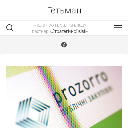
Skip
Гетьман
to
content
медіа про гроші та владу
партнер
«Стратегічної візії»