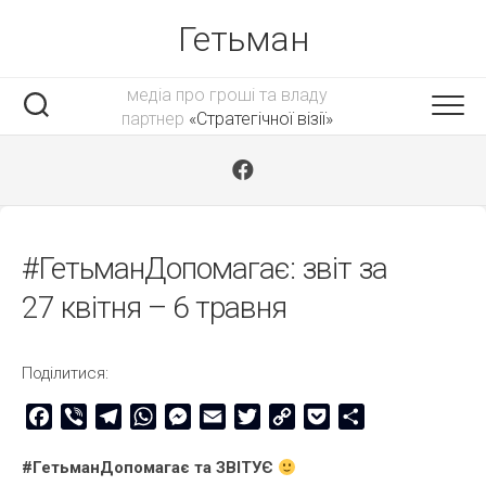
Skip
Гетьман
to
content
медіа про гроші та владу
партнер
«Стратегічної візії»
#ГетьманДопомагає: звіт за
27 квітня – 6 травня
Поділитися:
Facebook
Viber
Telegram
WhatsApp
Messenger
Email
Twitter
Copy
Pocket
Share
Link
#ГетьманДопомагає та ЗВІТУЄ