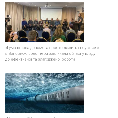
«Гуманітарна допомога просто лежить і псується»:
в Запоріжжі волонтери закликали обласну владу
до ефективної та злагодженої роботи