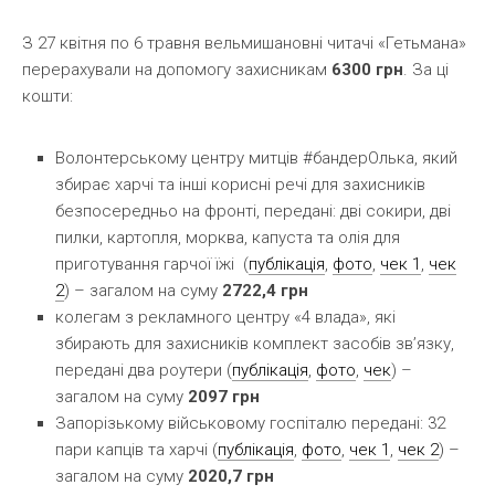
З 27 квітня по 6 травня вельмишановні читачі «Гетьмана»
перерахували на допомогу захисникам
6300 грн
. За ці
кошти:
Волонтерському центру митців #бандерОлька, який
збирає харчі та інші корисні речі для захисників
безпосередньо на фронті, передані: дві сокири, дві
пилки, картопля, морква, капуста та олія для
приготування гарчої їжі (
публікація
,
фото
,
чек 1
,
чек
2
) – загалом на суму
2722,4 грн
колегам з рекламного центру «4 влада», які
збирають для захисників комплект засобів зв’язку,
передані два роутери (
публікація
,
фото
,
чек
) –
загалом на суму
2097 грн
Запорізькому військовому госпіталю передані: 32
пари капців та харчі (
публікація
,
фото
,
чек 1
,
чек 2
) –
загалом на суму
2020,7 грн