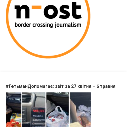
#ГетьманДопомагає: звіт за 27 квітня – 6 травня