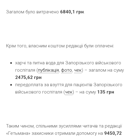
Загалом було витрачено
6840,1 грн
.
Крім того, власним коштом редакції були оплачені:
харчі та питна вода для Запорізького військового
госпіталя (
публікація
,
фото
,
чек
) – загалом на суму
2475,62 грн
передоплата за взуття для пацієнтів Запорізького
військового госпіталя (
чек
) – на суму
135 грн
Таким чином, спільними зусиллями читачів та редакції
«Гетьмана» захисники отримали допомогу на
9450,72