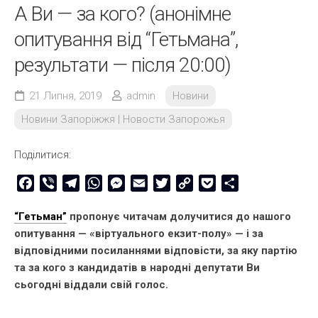
А Ви — за кого? (анонімне
опитування від “Гетьмана”,
результати — після 20:00)
21 Липня, 2019
admin
Новини
Новини Запоріжжя | Новости Запорожья
Поділитися:
Facebook
Viber
Telegram
WhatsApp
Messenger
Email
Twitter
Copy
Pocket
Share
Link
“Гетьман”
пропонує читачам долучитися до нашого
опитування — «віртуального екзит-полу» — і за
відповідними посиланнями відповісти, за яку партію
та за кого з кандидатів в народні депутати Ви
сьогодні віддали свій голос.