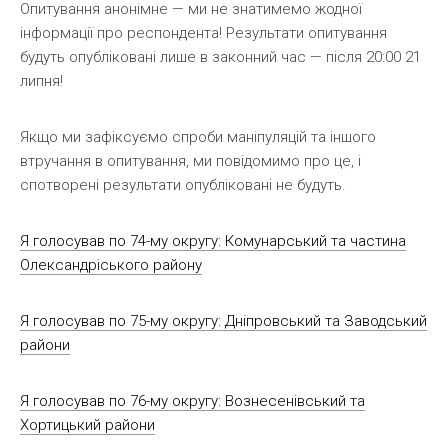
Опитування анонімне — ми не знатимемо жодної
інформації про респондента! Результати опитування
будуть опубліковані лише в законний час — після 20:00 21
липня!
Якщо ми зафіксуємо спроби маніпуляцій та іншого
втручання в опитування, ми повідомимо про це, і
спотворені результати опубліковані не будуть.
Я голосував по 74-му округу: Комунарський та частина
Олександріського району
Я голосував по 75-му округу: Дніпровський та Заводський
райони
Я голосував по 76-му округу: Вознесенівський та
Хортицький райони