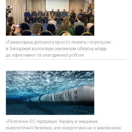
«Гуманітарна допомога просто лежить і псується»:
в Запоріжжі волонтери закликали обласну владу
до ефективної та злагодженої роботи
«Політично ЄС підтримує Україну в зміцненні
енергетичної безпеки, але енергетика не є виключною