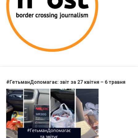
#ГетьманДопомагає: звіт за 27 квітня – 6 травня