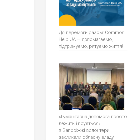
До перемоги разом: Common
Help UA — допомагаємо,
підтримуємо, рятуємо життя!
«Гуманітарна допомога просто
лежить і псується»:
в Запоріжжі волонтери
закликали обласну владу