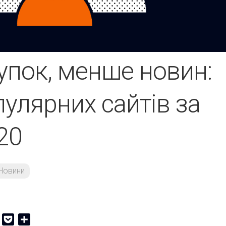
упок, менше новин:
пулярних сайтів за
20
Новини
er
Copy
Pocket
Share