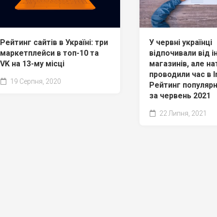
Рейтинг сайтів в Україні: три
У червні українці
маркетплейси в топ-10 та
відпочивали від і
VK на 13-му місці
магазинів, але н
проводили час в I
19 Серпня, 2020
Рейтинг популярн
за червень 2021
22 Липня, 2021