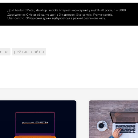
m.ua
рейтинг сайтів