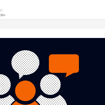
ду
зії»