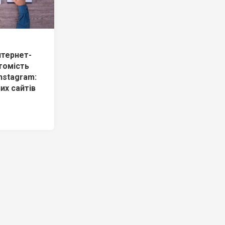
нтернет-
атомість
nstagram:
их сайтів