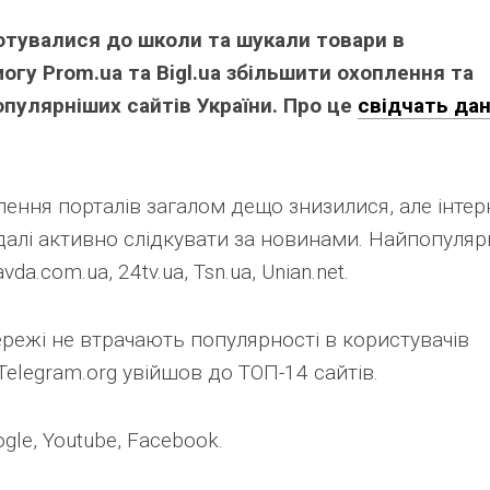
Link
готувалися до школи та шукали товари в
гу Prom.ua та Bigl.ua збільшити охоплення та
опулярніших сайтів України. Про це
свідчать дан
лення порталів загалом дещо знизилися, але інтер
далі активно слідкувати за новинами. Найпопуляр
da.com.ua, 24tv.ua, Tsn.ua, Unian.net.
режі не втрачають популярності в користувачів
Telegram.org увійшов до ТОП-14 сайтів.
ogle, Youtube, Facebook.