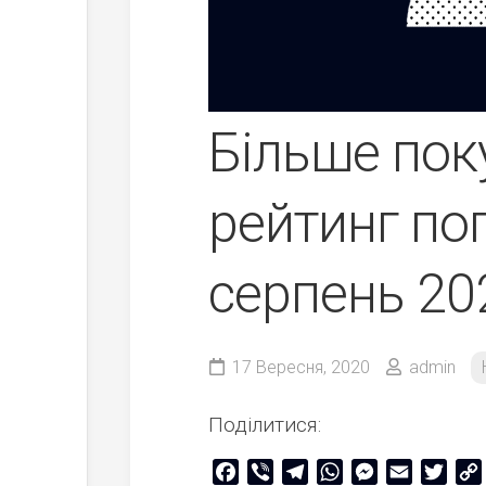
Більше пок
рейтинг по
серпень 20
17 Вересня, 2020
admin
Поділитися:
Facebook
Viber
Telegram
WhatsApp
Messenger
Email
Twitt