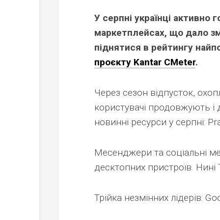
У серпні українці активно 
маркетплейсах, що дало змо
піднятися в рейтингу найп
проєкту Kantar CMeter
.
Через сезон відпусток, охоп
користувачі продовжують і 
новинні ресурси у серпні: Prav
Месенджери та соціальні ме
десктопних пристроїв. Нині 
Трійка незмінних лідерів: Go