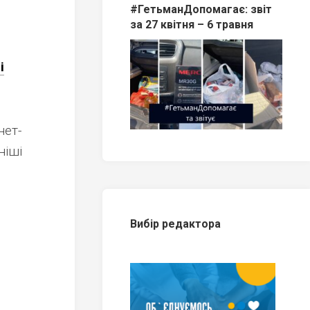
#ГетьманДопомагає: звіт
за 27 квітня – 6 травня
і
нет-
ніші
Вибір редактора