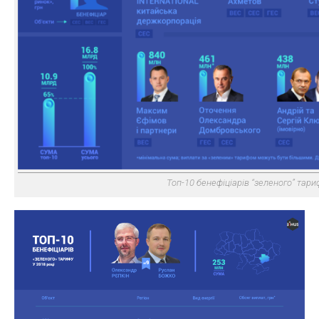
Топ-10 бенефіціарів “зеленого” тариф