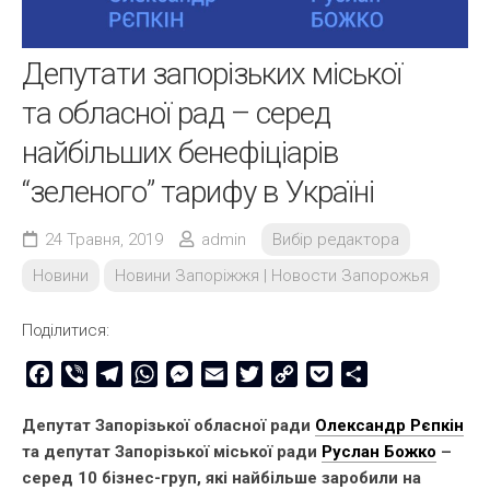
Депутати запорізьких міської
та обласної рад – серед
найбільших бенефіціарів
“зеленого” тарифу в Україні
24 Травня, 2019
admin
Вибір редактора
Новини
Новини Запоріжжя | Новости Запорожья
Поділитися:
Facebook
Viber
Telegram
WhatsApp
Messenger
Email
Twitter
Copy
Pocket
Share
Link
Депутат Запорізької обласної ради
Олександр Рєпкін
та депутат Запорізької міської ради
Руслан Божко
–
серед 10 бізнес-груп, які найбільше заробили на