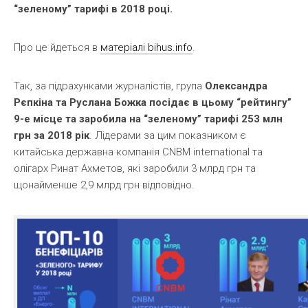
“зеленому” тарифі в 2018 році.
Про це йдеться в
матеріалі bihus.info
.
Так, за підрахунками журналістів, група
Олександра
Рєпкіна та Руслана Божка посідає в цьому “рейтингу”
9-е місце та заробила на “зеленому” тарифі 253 млн
грн за 2018 рік
. Лідерами за цим показником є
китайська державна компанія CNBM international та
олігарх Ринат Ахметов, які заробили 3 млрд грн та
щонайменше 2,9 млрд грн відповідно.