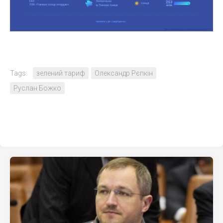
Tags:
зелений тариф
Олександр Рєпкін
Руслан Божко