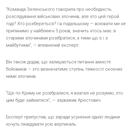
“Команда Зеленського говорила про необхідність
розслідування військових злочинів, але хто цей герой
тоді? Хто розбереться? І в подальшому — воювати ми не
припинимо у найближчі 5 років, значить хтось має зі
старими злочинами розібратися, з тими що є і з
майбутніми”, — впевнений експерт.
Він також додав, що залишається питання амністії
бойовиків — хто визначатиме ступінь тяжкості скоєних
ними злочинів.
“Ще по Криму не розібралися, я взагалі не розумію, хто
цим буде займатися”, — зауважив Арестович.
Експерт припустив, що заради усунення однієї людини
хочуть ліквідувати усю вертикаль.