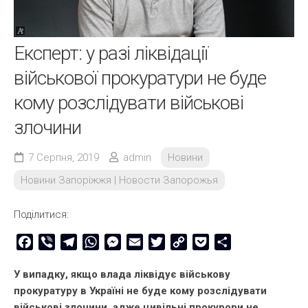
Експерт: у разі ліквідації
військової прокуратури не буде
кому розслідувати військові
злочини
7 Серпня, 2019
admin
Новини
Новини Запоріжжя | Новости Запорожья
Поділитися:
Facebook
Viber
Telegram
WhatsApp
Messenger
Email
Twitter
Copy
Pocket
Share
Link
У випадку, якщо влада ліквідує військову
прокуратуру в Україні не буде кому розслідувати
військові злочини, адже цивільні прокурори не