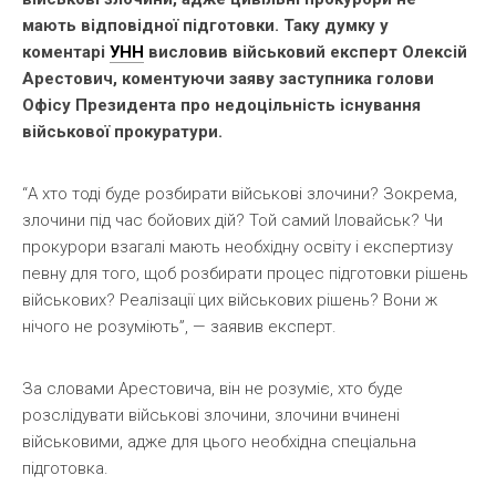
мають відповідної підготовки. Таку думку у
коментарі
УНН
висловив військовий експерт Олексій
Арестович, коментуючи заяву заступника голови
Офісу Президента про недоцільність існування
військової прокуратури.
“А хто тоді буде розбирати військові злочини? Зокрема,
злочини під час бойових дій? Той самий Іловайськ? Чи
прокурори взагалі мають необхідну освіту і експертизу
певну для того, щоб розбирати процес підготовки рішень
військових? Реалізації цих військових рішень? Вони ж
нічого не розуміють”, — заявив експерт.
За словами Арестовича, він не розуміє, хто буде
розслідувати військові злочини, злочини вчинені
військовими, адже для цього необхідна спеціальна
підготовка.