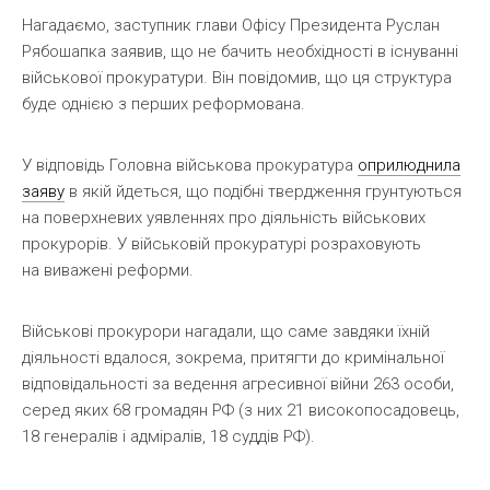
Нагадаємо, заступник глави Офісу Президента Руслан
Рябошапка заявив, що не бачить необхідності в існуванні
військової прокуратури. Він повідомив, що ця структура
буде однією з перших реформована.
У відповідь Головна військова прокуратура
оприлюднила
заяву
в якій йдеться, що подібні твердження грунтуються
на поверхневих уявленнях про діяльність військових
прокурорів. У військовій прокуратурі розраховують
на виважені реформи.
Військові прокурори нагадали, що саме завдяки їхній
діяльності вдалося, зокрема, притягти до кримінальної
відповідальності за ведення агресивної війни 263 особи,
серед яких 68 громадян РФ (з них 21 високопосадовець,
18 генералів і адміралів, 18 суддів РФ).