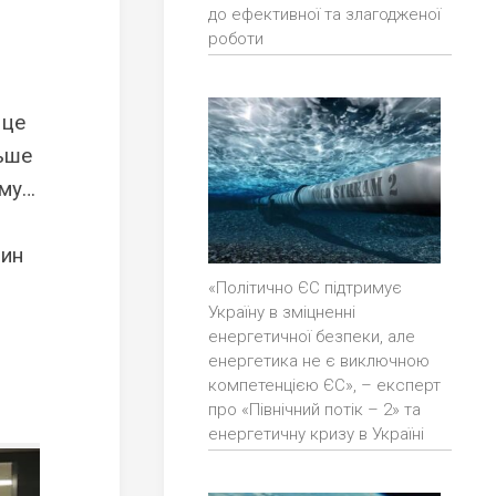
до ефективної та злагодженої
роботи
 це
льше
ому…
вин
«Політично ЄС підтримує
Україну в зміцненні
енергетичної безпеки, але
енергетика не є виключною
компетенцією ЄС», – експерт
про «Північний потік – 2» та
енергетичну кризу в Україні