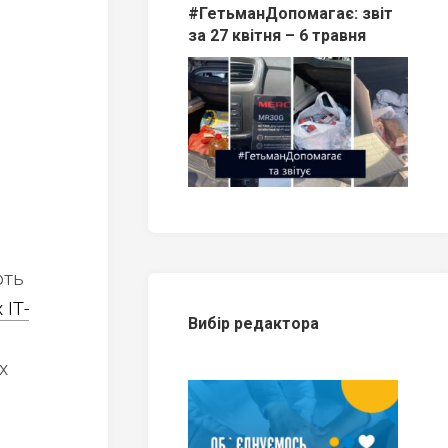
#ГетьманДопомагає: звіт
за 27 квітня – 6 травня
ють
 ІТ-
Вибір редактора
х