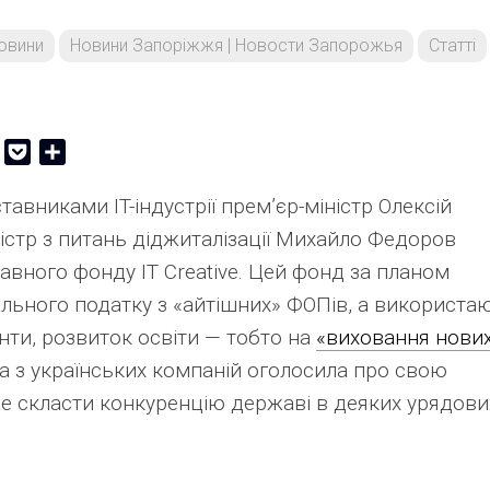
овини
Новини Запоріжжя | Новости Запорожья
Статті
er
Copy
Pocket
Share
Link
ставниками IT-індустрії прем’єр-міністр Олексій
ністр з питань діджиталізації Михайло Федоров
вного фонду IT Creative. Цей фонд за планом
ального податку з «айтішних» ФОПів, а використа
анти, розвиток освіти — тобто на
«виховання нових
на з українських компаній оголосила про свою
оже скласти конкуренцію державі в деяких урядови