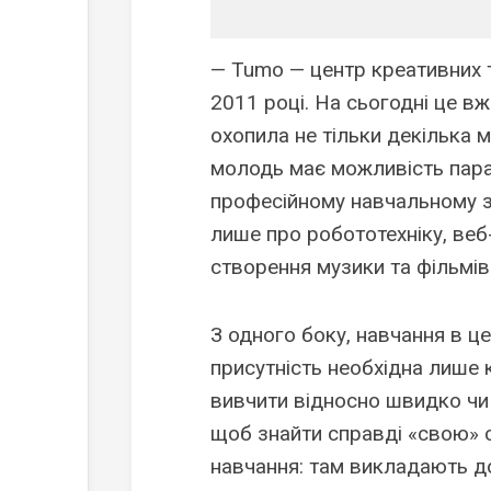
— Tumo — центр креативних т
2011 році. На сьогодні це вже
охопила не тільки декілька м
молодь має можливість пара
професійному навчальному за
лише про робототехніку, веб
створення музики та фільмів
З одного боку, навчання в ц
присутність необхідна лише 
вивчити відносно швидко чи 
щоб знайти справді «свою» с
навчання: там викладають дос