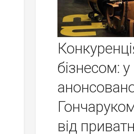
Конкуренці
бізнесом: у
анонсовано
Гончаруком
від приватн