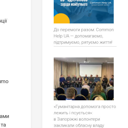
ції
До перемоги разом: Common
Help UA — допомагаємо,
підтримуємо, рятуємо життя!
Tumo
«Гуманітарна допомога просто
лежить і псується»:
нами
в Запоріжжі волонтери
 та
закликали обласну владу