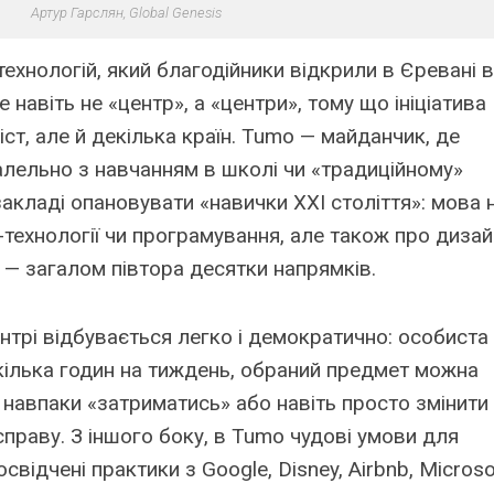
Артур Гарслян, Global Genesis
ехнологій, який благодійники відкрили в Єревані в
 навіть не «центр», а «центри», тому що ініціатива
іст, але й декілька країн. Tumo —
майданчик
, де
лельно з навчанням в школі чи «традиційному»
кладі опановувати «навички ХХІ століття»: мова 
-технології чи програмування, але також про дизай
 — загалом півтора десятки напрямків.
ентрі відбувається легко і демократично: особиста
кілька годин на тиждень, обраний предмет можна
навпаки «затриматись» або навіть просто змінити
праву. З іншого боку, в Tumo чудові умови для
відчені практики з Google, Disney, Airbnb, Microso