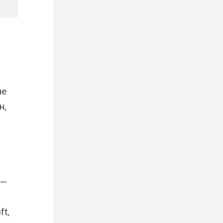
не
н,
 —
ft,