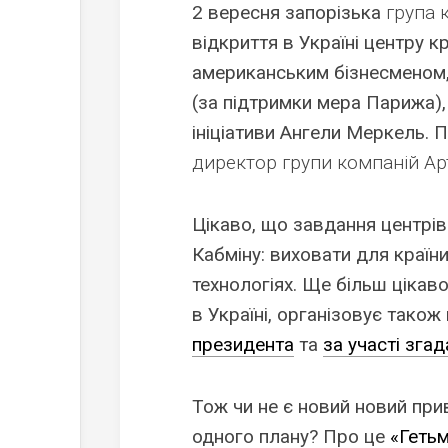
2 вересня запорізька
група 
відкриття в Україні центру 
американським бізнесменом, т
(за підтримки мера Парижа), 
ініціативи Ангели Меркель. 
директор групи компаній Ар
Цікаво, що завдання центрів
Кабміну: виховати для країни
технологіях. Ще більш цікав
в Україні, організовує також 
президента
та
за участі зга
Тож чи не є новий новий при
одного плану? Про це
«Геть