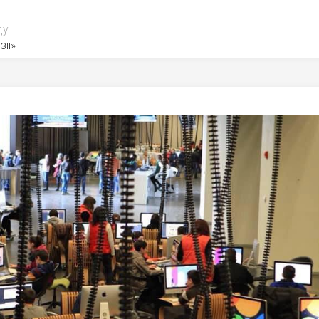
ду
зії»