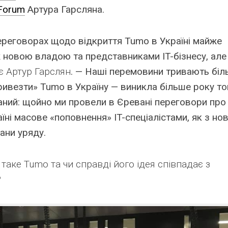
 Forum
Артура Гарсляна.
ереговорах щодо відкриття Tumo в Україні майже
іж новою владою та представниками IT-бізнесу, але
є Артур Гарслян
. — Наші перемовини тривають бі
«привезти» Tumo в Україну — виникла більше року т
аний: щойно ми
провели в Єревані переговори
про
їні масове «поповнення» IT-спеціалістами, як з но
ани уряду.
таке Tumo та чи справді його ідея співпадає з
?