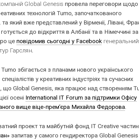
компаній Global Genesis
провела переговори
щодо
креативних технологій Tumo, започаткованого
а який вже представлений у Вірменії, Лівані, Фран
готується до відкриття в Албанії та в Німеччині за
Про це
повідомив сьогодні у Facebook
генеральний
тур Гарслян
.
 Tumo збігається з планами нового українського
 спеціалістів у креативних індустріях та сучасних
о, що Global Genesis, яка працює над створенням 
цієї осені
International IT Forum за підтримки Офісу
даного вище віце-прем’єра Михайла Федорова
.
ватний проект та майбутній фонд IT Creative части
ман»
запитав у самого гендиректора Global Genesis