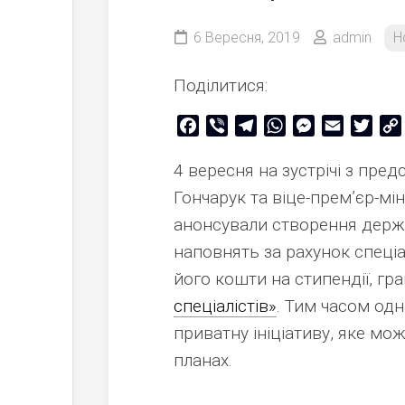
6 Вересня, 2019
admin
Н
Поділитися:
Facebook
Viber
Telegram
WhatsApp
Messenger
Email
Twitt
4 вересня на зустрічі з пред
Гончарук та віце-прем’єр-мі
анонсували створення держа
наповнять за рахунок спеці
його кошти на стипендії, гр
спеціалістів»
. Тим часом од
приватну ініціативу, яке м
планах.