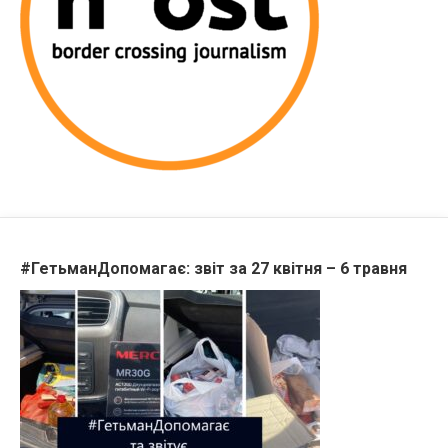
#ГетьманДопомагає: звіт за 27 квітня – 6 травня