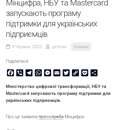
Мінцифра, НБУ та Mastercard
запускають програму
підтримки для українських
підприємців
9 Червня, 2022
getman
Новини
Поділитися:
Facebook
Viber
Telegram
WhatsApp
Messenger
Email
Twitter
Copy
Pocket
Share
Link
Міністерство цифрової трансформації, НБУ та
Mastercard запускають програму підтримки для
українських підприємців.
Про це заявила
пресслужба
Мінцифри.