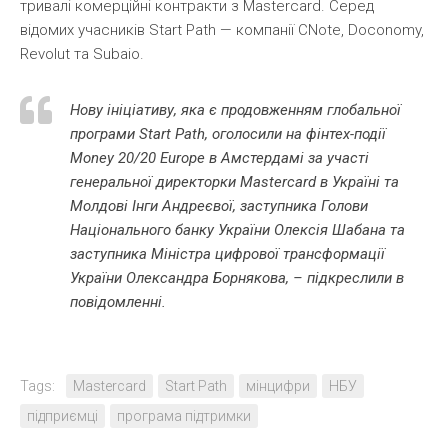
тривалі комерційні контракти з Mastercard. Серед
відомих учасників Start Path — компанії CNote, Doconomy,
Revolut та Subaio.
Нову ініціативу, яка є продовженням глобальної
програми Start Path, оголосили на фінтех-події
Money 20/20 Europe в Амстердамі за участі
генеральної директорки Mastercard в Україні та
Молдові Інги Андреєвої, заступника Голови
Національного банку України Олексія Шабана та
заступника Міністра цифрової трансформації
України Олександра Борнякова, – підкреслили в
повідомленні.
Tags:
Mastercard
Start Path
мінцифри
НБУ
підприємці
програма підтримки