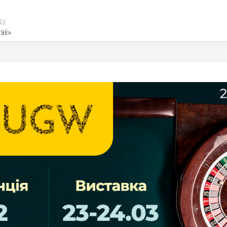
ду
зії»