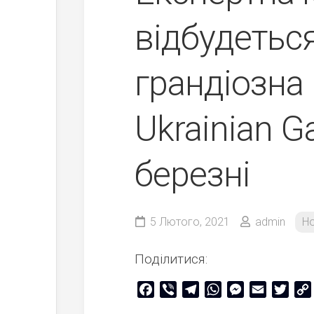
відбудеться
грандіозна
Ukrainian G
березні
5 Лютого, 2021
admin
Н
Поділитися:
Facebook
Viber
Telegram
WhatsApp
Messenger
Email
Twitt