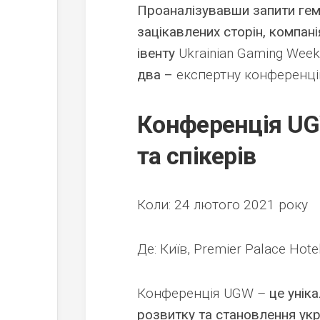
Проаналізувавши запити гемб
зацікавлених сторін, компан
івенту
Ukrainian Gaming Wee
два –
експертну конференцію
Конференція UGW
та спікерів
Коли: 24 лютого 2021 року
Де: Київ, Premier Palace Hote
Конференція UGW –
це унік
розвитку та становлення укра