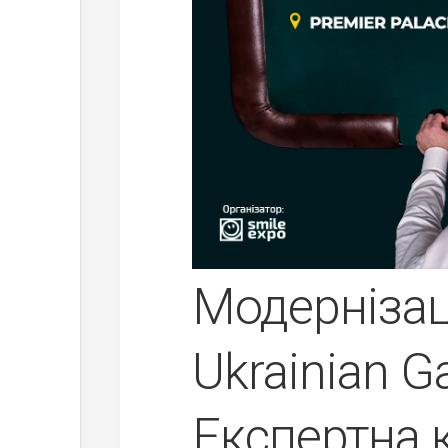
Модернізац
Ukrainian 
Експертна