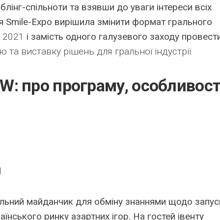
лінг-спільноти та взявши до уваги інтереси всіх
ія Smile-Expo вирішила змінити формат грального
k 2021
і замість одного галузевого заходу провест
 та виставку рішень для гральної індустрії.
: про програму, особливост
l
альний майданчик для обміну знаннями щодо запус
їнського ринку азартних ігор. На гостей івенту