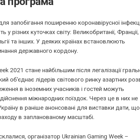
та програма
для запобігання поширенню коронавірусної інфекці
 у різних куточках світу: Великобританії, Франції,
ельгії та інших. У деяких країнах встановлюють
инання державного кордону.
eek 2021 стане найбільшим після легалізації граль
кий об’єднає лідерів світового ринку азартних роз
ження в іноземних учасників і гостей можуть
здійснення міжнародних поїздок. Через це в них не
Україну в раніше анонсовані для виставки дати, що
аходу в запланованому масштабі.
склалися, організатор Ukrainian Gaming Week –