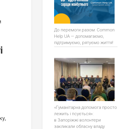
и
До перемоги разом: Common
Help UA — допомагаємо,
підтримуємо, рятуємо життя!
і
«Гуманітарна допомога просто
лежить і псується»:
ку,
в Запоріжжі волонтери
закликали обласну владу