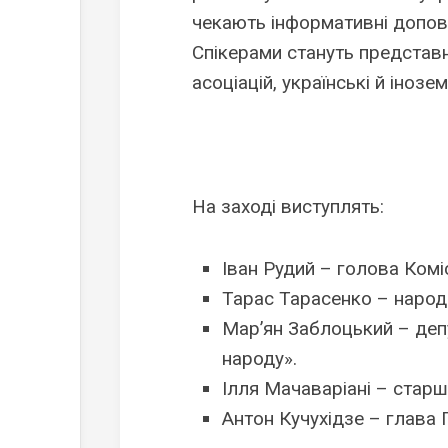
чекають інформативні допові
Спікерами стануть представ
асоціацій, українські й інозе
На заході виступлять:
Іван Рудий –
голова Коміс
Тарас Тарасенко –
народ
Мар’ян Заблоцький –
деп
народу».
Ілля Мачаваріані –
старш
Антон Кучухідзе –
глава Г