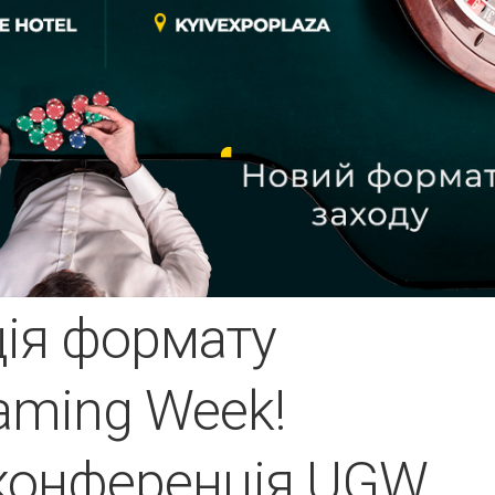
ія формату
Gaming Week!
 конференція UGW