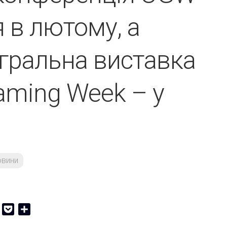
 в лютому, а
 гральна виставка
aming Week – у
овини
er
Copy
Pocket
Share
Link