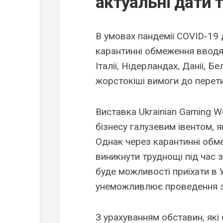
актуальні дати 
В умовах пандемії COVID-19 
карантинні обмеження вводять
Італії, Нідерландах, Данії, Б
жорстокіші вимоги до перет
Виставка Ukrainian Gaming W
бізнесу галузевим івентом, я
Однак через карантинні обме
виникнути труднощі під час 
буде можливості приїхати в 
унеможливлює проведення з
З урахуванням обставин, які 