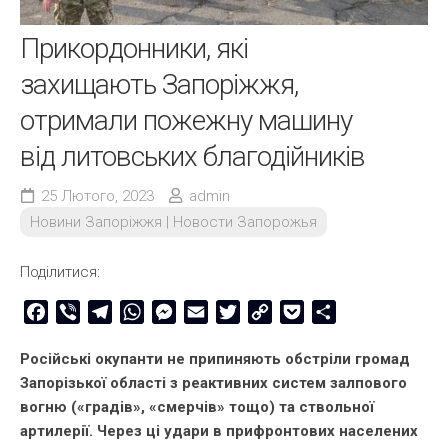
Прикордонники, які
захищають Запоріжжя,
отримали пожежну машину
від литовських благодійників
25 Лютого, 2023
admin
Новини Запоріжжя | Новости Запорожья
Поділитися:
Facebook
Viber
Telegram
WhatsApp
Messenger
Email
Twitter
Copy
Pocket
Share
Link
Російські окупанти не припиняють обстріли громад
Запорізької області з реактивних систем залпового
вогню («градів», «смерчів» тощо) та ствольної
артилерії. Через ці удари в прифронтових населених