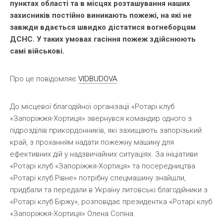
пунктах області та в місцях розташування наших
захисників постійно виникають пожежі, на які не
завжди вдається швидко дістатися вогнеборцям
ДСНС. У таких умовах гасіння пожеж здійснюють
самі військові.
Про це повідомляє
VIDBUDOVA
.
До місцевої благодійної організації «Ротарі клуб
«Запоріжжя-Хортиця» звернувся командир одного з
підрозділів прикордонників, які захищають запорізький
край, з проханням надати пожежну машину для
ефективних дій у надзвичайних ситуаціях. За ініціативи
«Ротарі клуб «Запоріжжя-Хортиця» та посередництва
«Ротарі клуб Рівне» потрібну спецмашину знайшли,
придбали та передали в Україну литовські благодійники з
«Ротарі клуб Біржу», розповідає президентка «Ротарі клуб
«Запоріжжя-Хортиця» Олена Сопіна.