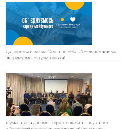
До перемоги разом: Common Help UA — допомагаємо,
підтримуємо, рятуємо життя!
«Гуманітарна допомога просто лежить і псується»: