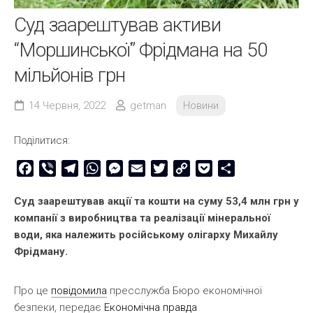
Суд заарештував активи
“Моршинської” Фрідмана на 50
мільйонів грн
14 Червня, 2022
getman
Новини
Поділитися:
Facebook
Viber
Telegram
WhatsApp
Messenger
Email
Twitter
Copy
Pocket
Share
Link
Суд заарештував акції та кошти на суму 53,4 млн грн у
компанії з виробництва та реалізації мінеральної
води, яка належить російському олігарху Михайлу
Фрідману.
Про це
повідомила
пресслужба Бюро економічної
безпеки, передає
Економічна правда