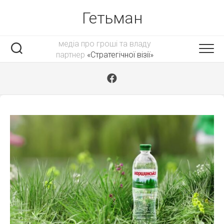
Skip
Гетьман
to
content
медіа про гроші та владу
партнер
«Стратегічної візії»