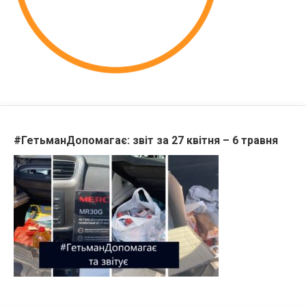
#ГетьманДопомагає: звіт за 27 квітня – 6 травня