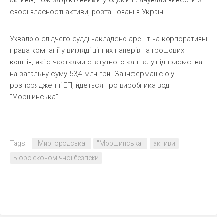
своєї власності активи, розташовані в Україні.
Ухвалою слідчого судді накладено арешт на корпоративні
права компанії у вигляді цінних паперів та грошових
коштів, які є частками статутного капіталу підприємства
на загальну суму 53,4 млн грн. За інформацією у
розпорядженні ЕП, йдеться про виробника вод
“Моршинська”.
Tags:
"Миргородська"
"Моршинська"
активи
Бюро економічної безпеки