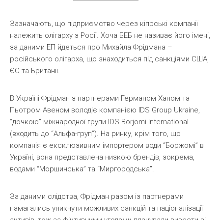
Зазначають, що підприємство через кіпрські компанії
належить олігарху з Росії. Хоча БЕБ не називає його імені,
за даними ЕП йдеться про Михайла Фрідмана –
російського олігарха, що знаходиться під санкціями США,
ЄС та Британії.
В Україні Фрідман з партнерами Германом Ханом та
Пьотром Авеном володіє компанією IDS Group Ukraine,
“дочкою” міжнародної групи IDS Borjomi International
(входить до “Альфа-груп”). На ринку, крім того, що
компанія є ексклюзивним імпортером води “Боржомі” в
Україні, вона представлена низкою брендів, зокрема,
водами “Моршинська” та “Миргородська”.
За даними слідства, Фрідман разом із партнерами
намагались уникнути можливих санкцій та націоналізації
активів, тож за фіктивними угодами планували вивести зі