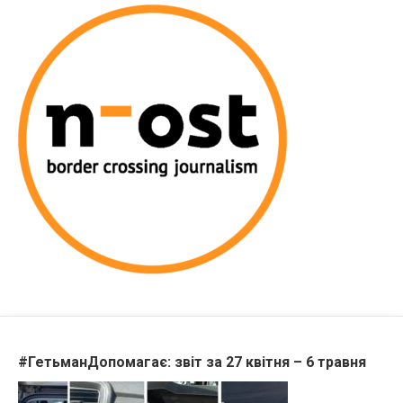
#ГетьманДопомагає: звіт за 27 квітня – 6 травня