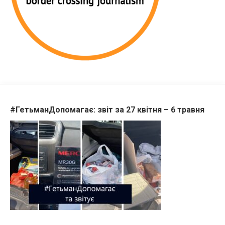
#ГетьманДопомагає: звіт за 27 квітня – 6 травня