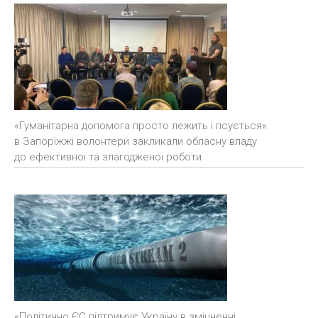
«Гуманітарна допомога просто лежить і псується»:
в Запоріжжі волонтери закликали обласну владу
до ефективної та злагодженої роботи
«Політично ЄС підтримує Україну в зміцненні