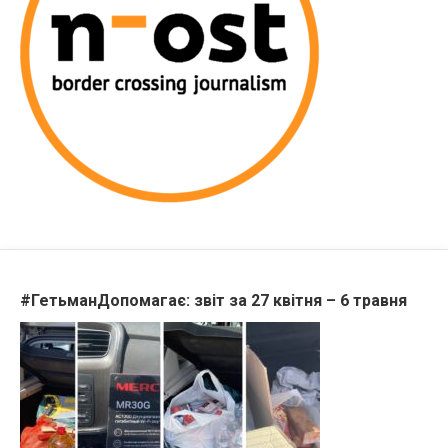
#ГетьманДопомагає: звіт за 27 квітня – 6 травня