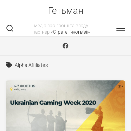
Skip
Гетьман
to
content
медіа про гроші та владу
партнер
«Стратегічної візії»
Alpha Affiliates