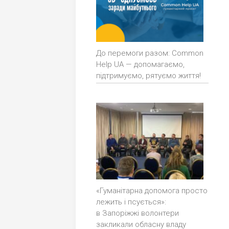
До перемоги разом: Common
Help UA — допомагаємо,
підтримуємо, рятуємо життя!
«Гуманітарна допомога просто
лежить і псується»:
в Запоріжжі волонтери
закликали обласну владу