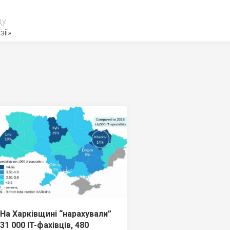
ду
зії»
На Харківщині “нарахували”
31 000 IT-фахівців, 480