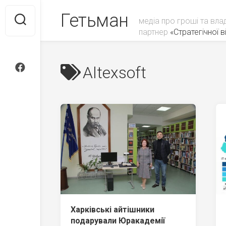
Skip
Гетьман
to
медіа про гроші та вла
content
партнер
«Стратегічної ві
Altexsoft
Харківські айтішники
подарували Юракадемії