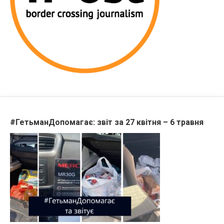
#ГетьманДопомагає: звіт за 27 квітня – 6 травня