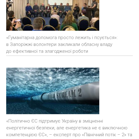
«Гуманітарна допомога просто лежить і псується»:
в Запоріжжі волонтери закликали обласну владу
до ефективної та злагодженої роботи
«Політично ЄС підтримує Україну в зміцненні
енергетичної безпеки, але енергетика не є виключною
компетенцією ЄС», – експерт про «Північний потік – 2» та