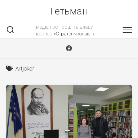
Skip
Гетьман
to
content
медіа про гроші та владу
партнер
«Стратегічної візії»
Artjoker