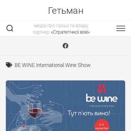
Skip
Гетьман
to
content
медіа про гроші та владу
партнер
«Стратегічної візії»
BE WINE International Wine Show