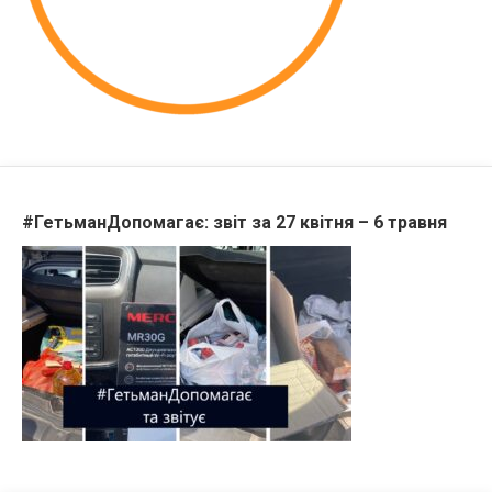
#ГетьманДопомагає: звіт за 27 квітня – 6 травня