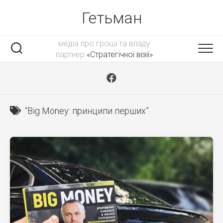
Skip
Гетьман
to
content
медіа про гроші та владу
партнер
«Стратегічної візії»
“Big Money: принципи перших”