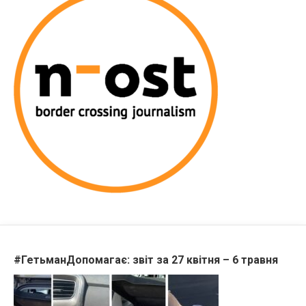
#ГетьманДопомагає: звіт за 27 квітня – 6 травня