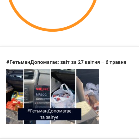
#ГетьманДопомагає: звіт за 27 квітня – 6 травня