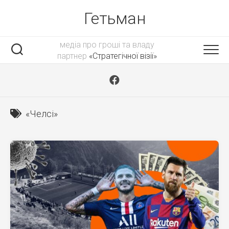
Skip
Гетьман
to
content
медіа про гроші та владу
партнер
«Стратегічної візії»
«Челсі»