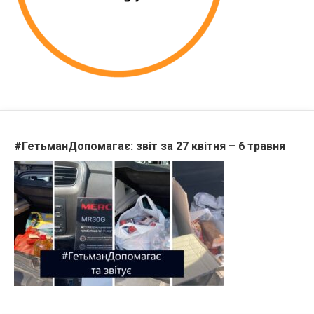
#ГетьманДопомагає: звіт за 27 квітня – 6 травня