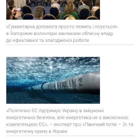
«Гуманітарна допомога просто лежить і псується»:
в Запоріжжі волонтери закликали обласну владу
до ефективної та злагодженої роботи
«Політично ЄС підтримує Україну в зміцненні
енергетичної безпеки, але енергетика не є виключною
компетенцією ЄС», – експерт про «Північний потік – 2» та
енергетичну кризу в Україні