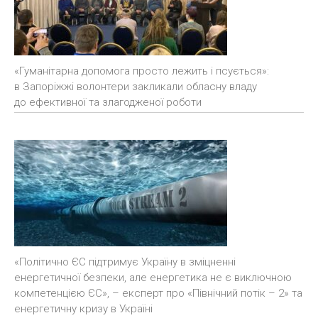
«Гуманітарна допомога просто лежить і псується»:
в Запоріжжі волонтери закликали обласну владу
до ефективної та злагодженої роботи
«Політично ЄС підтримує Україну в зміцненні
енергетичної безпеки, але енергетика не є виключною
компетенцією ЄС», – експерт про «Північний потік – 2» та
енергетичну кризу в Україні