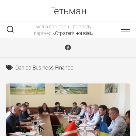
Skip
Гетьман
to
content
медіа про гроші та владу
партнер
«Стратегічної візії»
Danida Business Finance