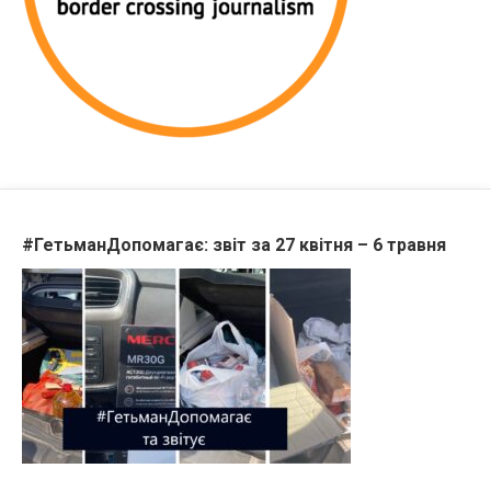
#ГетьманДопомагає: звіт за 27 квітня – 6 травня