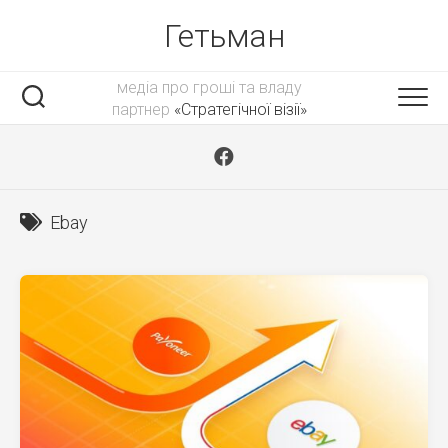
Skip
Гетьман
to
content
медіа про гроші та владу
партнер
«Стратегічної візії»
Ebay