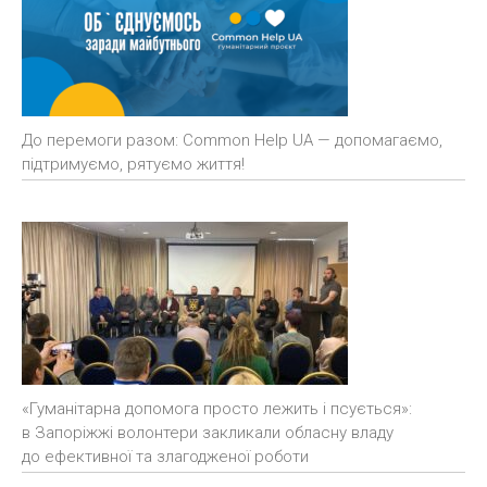
До перемоги разом: Common Help UA — допомагаємо,
підтримуємо, рятуємо життя!
«Гуманітарна допомога просто лежить і псується»:
в Запоріжжі волонтери закликали обласну владу
до ефективної та злагодженої роботи