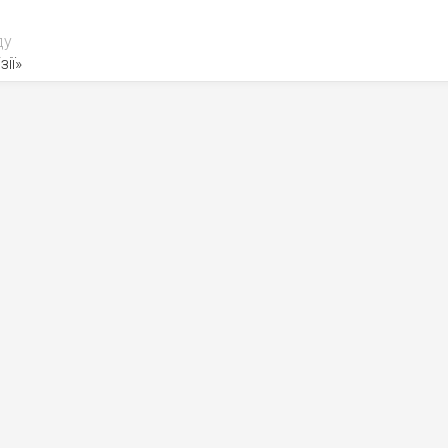
ду
зії»