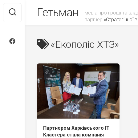
Skip
Гетьман
to
медіа про гроші та вла
content
партнер
«Стратегічної ві
«Екополіс ХТЗ»
Партнером Харківського ІТ
Кластера стала компанія