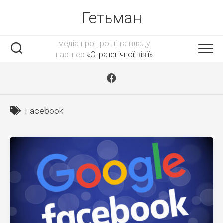
Skip
Гетьман
to
content
медіа про гроші та владу
партнер
«Стратегічної візії»
Facebook