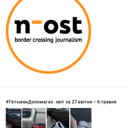
#ГетьманДопомагає: звіт за 27 квітня – 6 травня