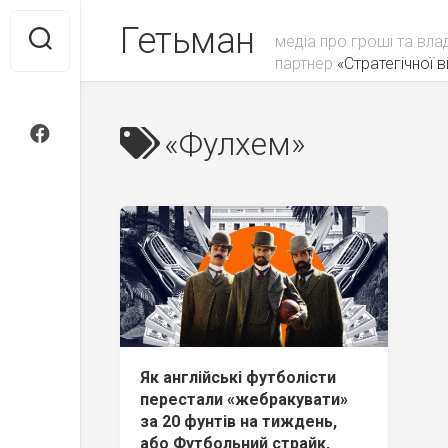
Skip
Гетьман
to
медіа про гроші та вла
content
партнер
«Стратегічної ві
«Фулхем»
Як англійські футболісти
перестали «жебракувати»
за 20 фунтів на тиждень,
або Футбольний страйк,