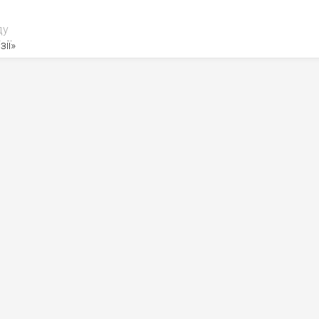
ду
зії»