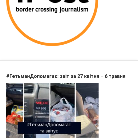
#ГетьманДопомагає: звіт за 27 квітня – 6 травня