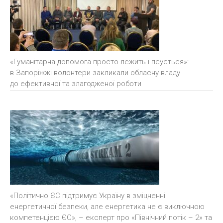
«Гуманітарна допомога просто лежить і псується»:
в Запоріжжі волонтери закликали обласну владу
до ефективної та злагодженої роботи
«Політично ЄС підтримує Україну в зміцненні
енергетичної безпеки, але енергетика не є виключною
компетенцією ЄС», – експерт про «Північний потік – 2» та