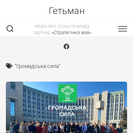
Skip
Гетьман
to
content
медіа про гроші та владу
партнер
«Стратегічної візії»
“Громадська сила”