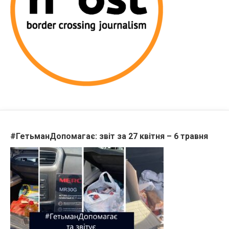
#ГетьманДопомагає: звіт за 27 квітня – 6 травня