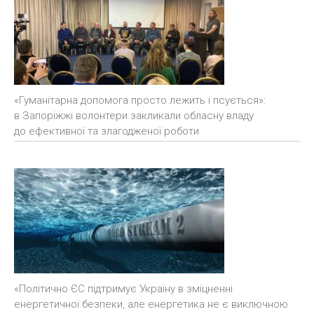
«Гуманітарна допомога просто лежить і псується»:
в Запоріжжі волонтери закликали обласну владу
до ефективної та злагодженої роботи
«Політично ЄС підтримує Україну в зміцненні
енергетичної безпеки, але енергетика не є виключною