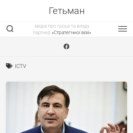
Skip
Гетьман
to
content
медіа про гроші та владу
партнер
«Стратегічної візії»
ICTV