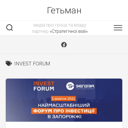
Skip
Гетьман
to
content
медіа про гроші та владу
партнер
«Стратегічної візії»
INVEST FORUM