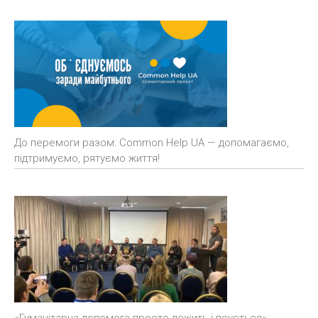
До перемоги разом: Common Help UA — допомагаємо,
підтримуємо, рятуємо життя!
«Гуманітарна допомога просто лежить і псується»: