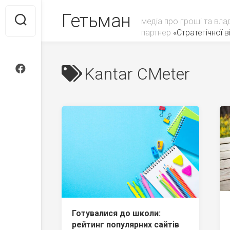
Skip
Гетьман
to
медіа про гроші та вла
content
партнер
«Стратегічної ві
Kantar CMeter
Готувалися до школи:
рейтинг популярних сайтів