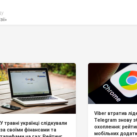
ду
зії»
Viber втратив лід
Telegram знову з
У травні українці слідкували
охоплення: рейти
за своїми фінансами та
мобільних додаткі
тарифами на газ: Рейтинг