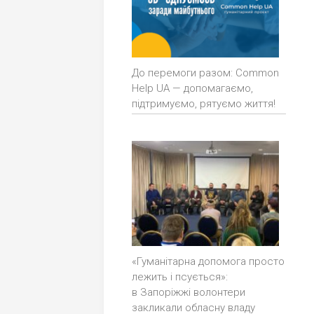
До перемоги разом: Common
Help UA — допомагаємо,
підтримуємо, рятуємо життя!
«Гуманітарна допомога просто
лежить і псується»:
в Запоріжжі волонтери
закликали обласну владу