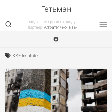
Skip
Гетьман
to
content
медіа про гроші та владу
партнер
«Стратегічної візії»
KSE Institute