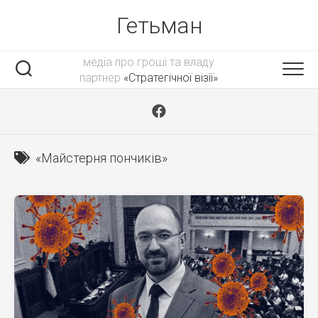
Skip
Гетьман
to
content
медіа про гроші та владу
партнер
«Стратегічної візії»
«Майстерня пончиків»