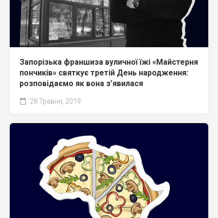
Запорізька франшиза вуличної їжі «Майстерня
пончиків» святкує третій День народження:
розповідаємо як вона з’явилася
28 Травня, 2019