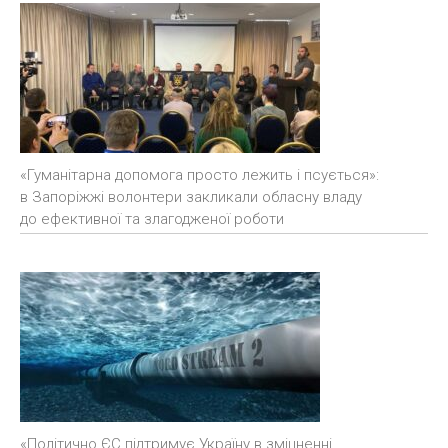
«Гуманітарна допомога просто лежить і псується»:
в Запоріжжі волонтери закликали обласну владу
до ефективної та злагодженої роботи
«Політично ЄС підтримує Україну в зміцненні