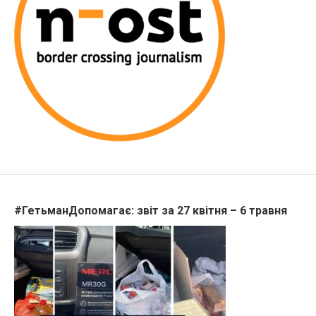
#ГетьманДопомагає: звіт за 27 квітня – 6 травня