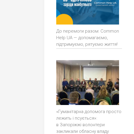
До перемоги разом: Common
Help UA — допомагаємо,
підтримуємо, рятуємо життя!
«Гуманітарна допомога просто
лежить і псується»:
в Запоріжжі волонтери
закликали обласну владу