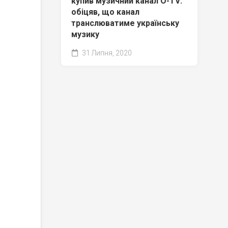
купив музичний канал O-TV:
обіцяв, що канал
транслюватиме українську
музику
31 Липня, 2020