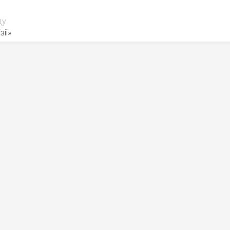
ду
зії»