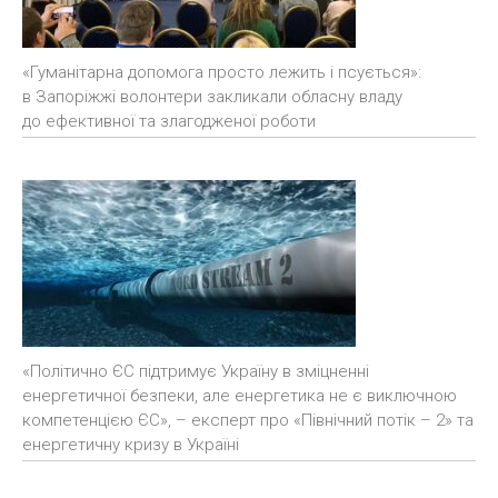
«Гуманітарна допомога просто лежить і псується»:
в Запоріжжі волонтери закликали обласну владу
до ефективної та злагодженої роботи
«Політично ЄС підтримує Україну в зміцненні
енергетичної безпеки, але енергетика не є виключною
компетенцією ЄС», – експерт про «Північний потік – 2» та
енергетичну кризу в Україні