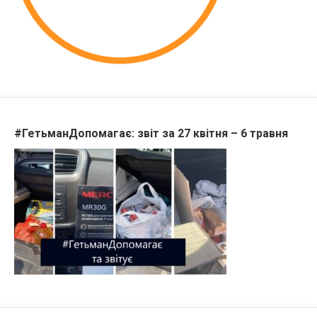
#ГетьманДопомагає: звіт за 27 квітня – 6 травня