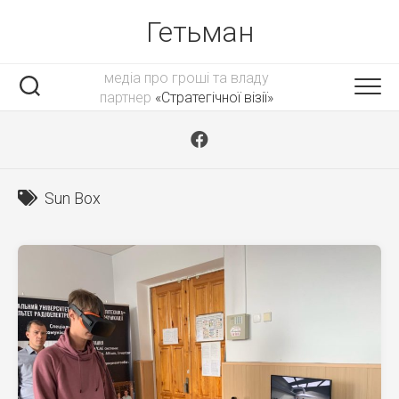
Skip
Гетьман
to
content
медіа про гроші та владу
партнер
«Стратегічної візії»
Sun Box