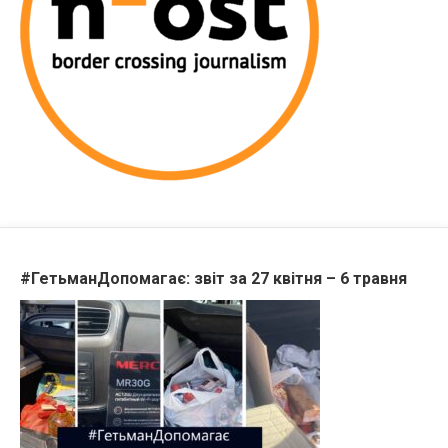
#ГетьманДопомагає: звіт за 27 квітня – 6 травня