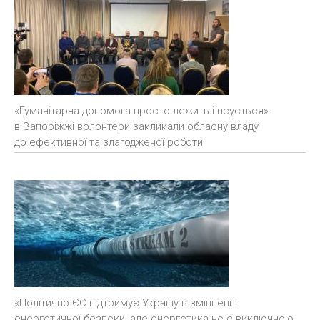
«Гуманітарна допомога просто лежить і псується»:
в Запоріжжі волонтери закликали обласну владу
до ефективної та злагодженої роботи
«Політично ЄС підтримує Україну в зміцненні
енергетичної безпеки, але енергетика не є виключною