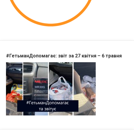
#ГетьманДопомагає: звіт за 27 квітня – 6 травня