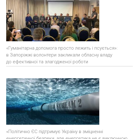
«Гуманітарна допомога просто лежить і псується»:
в Запоріжжі волонтери закликали обласну владу
до ефективної та злагодженої роботи
«Політично ЄС підтримує Україну в зміцненні
енергетичної безпеки, але енергетика не є виключною