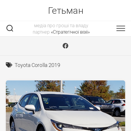
Skip
Гетьман
to
content
медіа про гроші та владу
партнер
«Стратегічної візії»
Toyota Corolla 2019