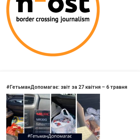
#ГетьманДопомагає: звіт за 27 квітня – 6 травня