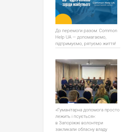
До перемоги разом: Common
Help UA — допомагаємо,
підтримуємо, рятуємо життя!
«Гуманітарна допомога просто
лежить і псується»:
в Запоріжжі волонтери
закликали обласну владу