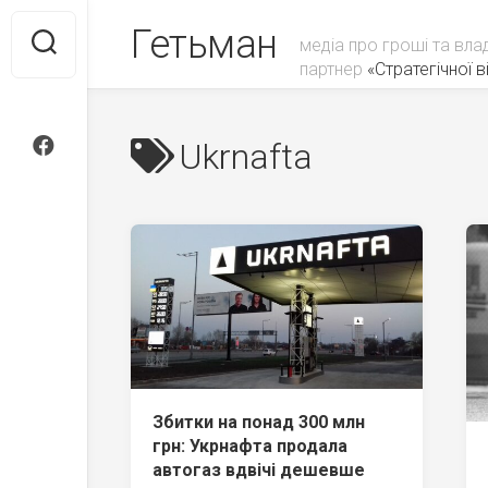
Skip
Гетьман
to
медіа про гроші та вла
content
партнер
«Стратегічної ві
Ukrnafta
Збитки на понад 300 млн
грн: Укрнафта продала
автогаз вдвічі дешевше