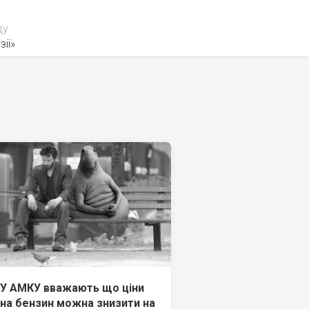
ду
зії»
У АМКУ вважають що ціни
на бензин можна знизити на