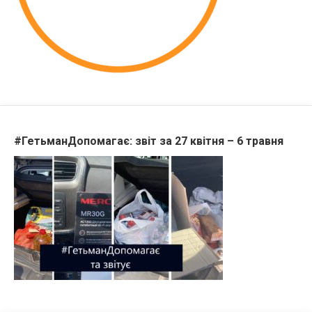
#ГетьманДопомагає: звіт за 27 квітня – 6 травня