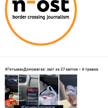
#ГетьманДопомагає: звіт за 27 квітня – 6 травня