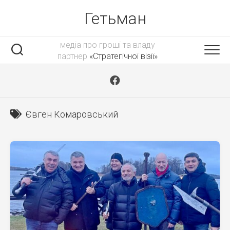
Skip
Гетьман
to
content
медіа про гроші та владу
партнер
«Стратегічної візії»
Євген Комаровський