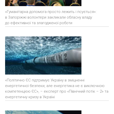
«Гуманітарна допомога просто лежить і псується»:
в Запоріжжі волонтери закликали обласну владу
до ефективної та злагодженої роботи
«Політично ЄС підтримує Україну в зміцненні
енергетичної безпеки, але енергетика не є виключною
компетенцією ЄС», – експерт про «Північний потік – 2» та
енергетичну кризу в Україні