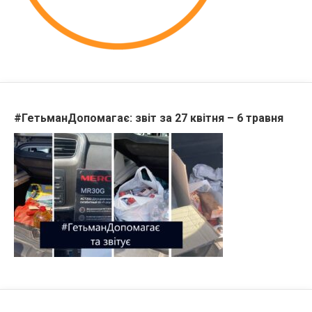
#ГетьманДопомагає: звіт за 27 квітня – 6 травня