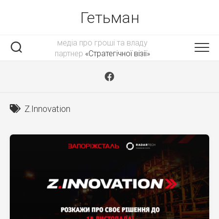
Skip
Гетьман
to
content
медіа про гроші та владу
партнер
«Стратегічної візії»
Z.Innovation