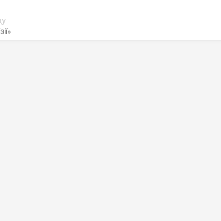
ду
зії»