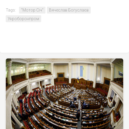
Tags:
"Мотор Січ"
Вячеслав Богуслаєв
Укроборонпром