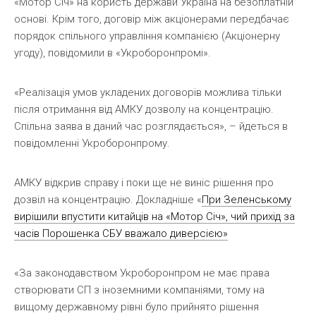
«Мотор Січ» на користь держави Україна на безоплатній
основі. Крім того, договір між акціонерами передбачає
порядок спільного управління компанією (Акціонерну
угоду), повідомили в «Укроборонпромі».
«Реалізація умов укладених договорів можлива тільки
після отримання від АМКУ дозволу на концентрацію.
Спільна заява в даний час розглядається», – йдеться в
повідомленні Укроборонпрому.
АМКУ відкрив справу і поки ще не виніс рішення про
дозвіл на концентрацію. Докладніше «
При Зеленському
вирішили впустити китайців на «Мотор Січ», чий прихід за
часів Порошенка СБУ вважало диверсією»
«За законодавством Укроборонпром не має права
створювати СП з іноземними компаніями, тому на
вищому державному рівні було прийнято рішення