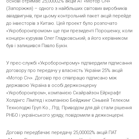
основі отримає 25,00002% акцій АТ «Мотор Січ»
(Запоріжжя) – одного з найбільших світових виробників
авіадвигунів, при цьому контрольний пакет акцій перейде
до інвесторів з Китаю. Цей проект було розпочато
«Укроборонпромом» ще при президенті Порошенку, коли
концерн курував Олег Гладковський, а його керівником
був і залишився Павло Букін.
У прес-службі «Укроборонпрому» підтвердили підписання
договору про передачу у власність України 25% акцій
«Мотор Січ». Договір про співпрацю підписано між
державою Україна в особі держконцерну
«Укроборонпром», компанією Скайрайзон Ейркрафт
Холдінгс Лімітед і компанією Бейджинг Сіньвей Телеком
Технолоджі Груп Ко., Лтд. Приводом для дій стали рішення
РНБО і українського уряду, повідомили в дежконцерні.
Договір передбачає передачу 25,00002% акцій ПАТ