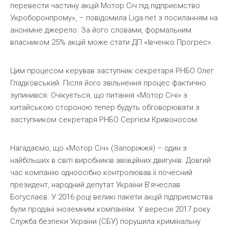
перевести частину акцій Мотор Січ під підприємство
Укроборонпрому», – повідомила Liga.net з посиланням на
анонімне джерело. За його словами, формальним
власником 25% акцій може стати ДП «Івченко Прогрес».
Цим процесом керував заступник секретаря РНБО Олег
Гладковський. Після його звільнення процес фактично
зупинився. Очікується, що питання «Мотор Січі» з
китайською стороною тепер будуть обговорювати з
заступником секретаря РНБО Сергієм Кривоносом.
Нагадаємо, що «Мотор Січ» (Запоріжжя) – один з
найбільших в світі виробників авіаційних двигунів. Довгий
час компанію одноосібно контролював її почесний
президент, народний депутат України В’ячеслав
Богуслаєв. У 2016 році великі пакети акцій підприємства
були продані іноземним компаніям. У вересні 2017 року
Служба безпеки України (СБУ) порушила кримінальну