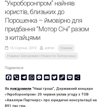
“Укроборонпром” найняв
юристів, близьких до
Порошенка – ймовірно для
придбання “Мотор Січі” разом
з китайцями
16 Серпня, 2019
admin
Новини
Новини Запоріжжя | Новости Запорожья
Поділитися:
Facebook
Viber
Telegram
WhatsApp
Messenger
Email
Twitter
Copy
Pocket
Share
Link
Як
повідомили
“Наші гроші”, Державний концерн
«Укроборонпром» 20 червня уклав угоду з ТОВ
«Авеллум Партнерс» про юридичні консультації на
891 тис грн.