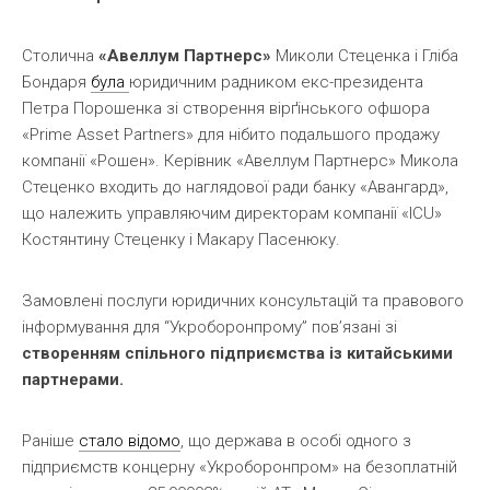
Столична
«Авеллум Партнерс»
Миколи Стеценка і Гліба
Бондаря
була
юридичним радником екс-президента
Петра Порошенка зі створення вірґінського офшора
«Prime Asset Partners» для нібито подальшого продажу
компанії «Рошен». Керівник «Авеллум Партнерс» Микола
Стеценко входить до наглядової ради банку «Авангард»,
що належить управляючим директорам компанії «ICU»
Костянтину Стеценку і Макару Пасенюку.
Замовлені послуги юридичних консультацій та правового
інформування для “Укроборонпрому” пов’язані зі
створенням спільного підприємства із китайськими
партнерами.
Раніше
стало відомо
, що держава в особі одного з
підприємств концерну «Укроборонпром» на безоплатній