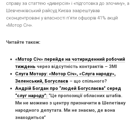
справу за статтею «диверсія» і «підготовка до злочину», а
Шевченківський райсуд Києва заарештував
сконцентровані у власності п’яти офшорів 41% акцій
«Мотор Січ».
Читайте також:
«Мотор Січ» перейде на чотириденний робочий
тиждень
через відсутність контрактів – ЗМІ
Слуга Мотору: «Мотор Січ», «Слуга народу»,
Зеленський, Богуслаєв
– що спільного?
Андрій Богдан про “людей Богуслаєва” серед
“слуг народу”:
“Це пропозиції обласних штабів.
Ми не можемо з центру призначити в Шепетівку
народного депутата. Ми не знаємо, де вона
знаходиться”