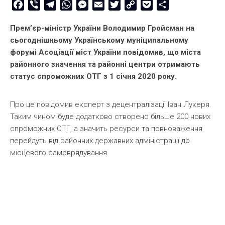
Facebook
Viber
Telegram
WhatsApp
Messenger
Email
Twitter
Copy
Pocket
Share
Link
Прем’єр-міністр України Володимир Гройсман на
сьогоднішньому Українському муніципальному
форумі Асоціації міст України повідомив, що міста
районного значення та районні центри отримають
статус спроможних ОТГ з 1 січня 2020 року.
Про це повідомив експерт з децентралізації Іван Лукеря.
Таким чином буде додатково створено більше 200 нових
спроможних ОТГ, а значить ресурси та повноваження
перейдуть від районних державних адміністрації до
місцевого самоврядування.