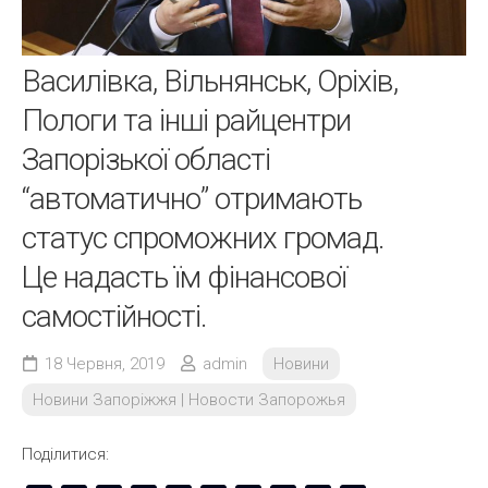
Василівка, Вільнянськ, Оріхів,
Пологи та інші райцентри
Запорізької області
“автоматично” отримають
статус спроможних громад.
Це надасть їм фінансової
самостійності.
18 Червня, 2019
admin
Новини
Новини Запоріжжя | Новости Запорожья
Поділитися: