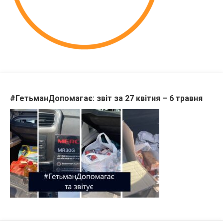
#ГетьманДопомагає: звіт за 27 квітня – 6 травня