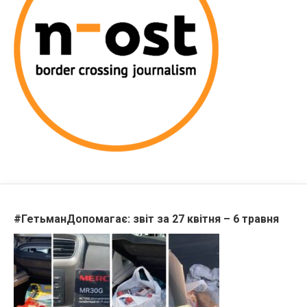
#ГетьманДопомагає: звіт за 27 квітня – 6 травня