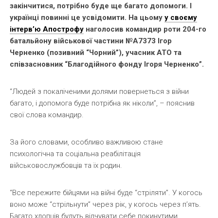
закінчитися, потрібно буде ще багато допомоги. І
українці повинні це усвідомити. На цьому
у своєму
інтерв’ю Апострофу
наголосив командир роти 204-го
батальйону військової частини №А7373 Ігор
Черненко (позивний “Чорний”), учасник АТО та
співзасновник “Благодійного фонду Ігоря Черненко”.
“Людей з покаліченими долями повернеться з війни
багато, і допомога буде потрібна як ніколи”, – пояснив
свої слова командир.
За його словами, особливо важливою стане
психологічна та соціальна реабілітація
військовослужбовців та їх родин.
“Все пережите бійцями на війні буде “стріляти”. У когось
воно може “стрільнути” через рік, у когось через п’ять.
Багато хлопців будуть відчувати себе покинутими.