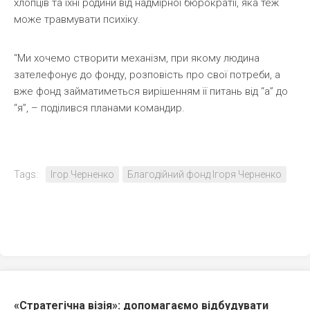
хлопців та їхні родини від надмірної бюрократії, яка теж
може травмувати психіку.
“Ми хочемо створити механізм, при якому людина
зателефонує до фонду, розповість про свої потреби, а
вже фонд займатиметься вирішенням її питань від “а” до
“я”, – поділився планами командир.
Tags:
Ігор Черненко
Благодійний фонд Ігоря Черненко
«Стратегічна візія»: допомагаємо відбудувати