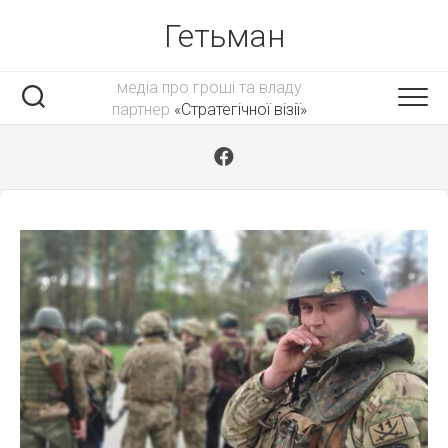
Skip
Гетьман
to
content
медіа про гроші та владу
партнер
«Стратегічної візії»