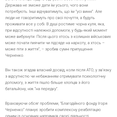
Держава не зможе дати їм усього, чого вони
потребують. Інші відчуватимуть, що їм “усі винні”. Але
люди не говоритимуть про свої почуття, а будуть
проживати все у собі. В душі ростиме чорна куля, яка,
при відсутності належної допомоги, у будь-який момент
може вибухнути. Після цього хтось з колишніх військових
може почати пиячити чи підсяде на наркоту, а хтось –
може піти з життя”, – зробив сумні припущення
Черненко.
Він також згадав власний досвід, коли після АТО, у зв’язку
з відсутністю чи небажанням отримувати психологічну
допомогу, з життя пішло більше хлопців з його
батальйону, ніж “на передку”.
Враховуючи обсяг проблеми, “Благодійного фонду Ігоря
Черненко” планує зробити комплексну реабілітацію
одним із основних напрямків своєї діяльності.