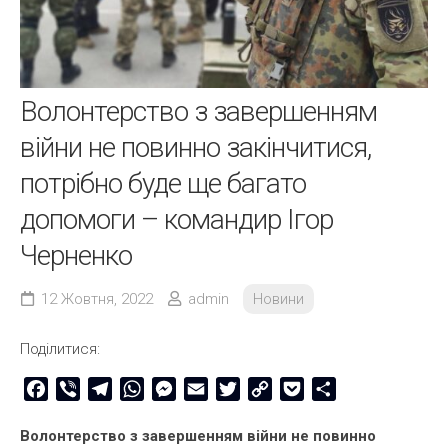
Волонтерство з завершенням
війни не повинно закінчитися,
потрібно буде ще багато
допомоги – командир Ігор
Черненко
12 Жовтня, 2022
admin
Новини
Поділитися:
Facebook
Viber
Telegram
WhatsApp
Messenger
Email
Twitter
Copy
Pocket
Share
Link
Волонтерство з завершенням війни не повинно