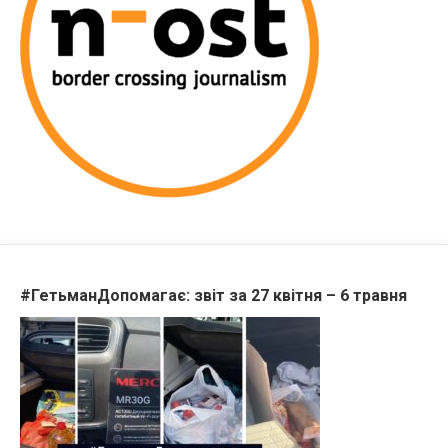
#ГетьманДопомагає: звіт за 27 квітня – 6 травня