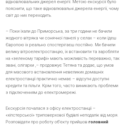
відновлювальних джерел енергії. Метою екскурсії було
пояснити, що таке відновлювальні джерела енергії, чому
світ до них переходить.
–
Поки їхали до Приморська, за три години не бачили
жодного вітряка чи сонячної панелі у селах – коли їдеш
Європою їх реально спостерігаєш постійно. Ми бачили
велику вітроелектростанцію, їх встановити та заробляти
на «зеленому тарифі» мають можливість переважно, так
звані, олігархи ,– продовжує Тетяна та додає, що умов
для масового встановлення невеликих домашніх
електростанції практично немає – відсутні доступні
кредити та пільги. Крім того, часто виникають проблеми
з підключенням до електромережі.
Екскурсія почалася з офісу електростанції –
«хіпстерської» триповерхової будівлі неподалік від моря.
Розповідати про роботу об’єкту прийшов
головний