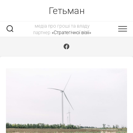
Skip
Гетьман
to
content
медіа про гроші та владу
партнер
«Стратегічної візії»