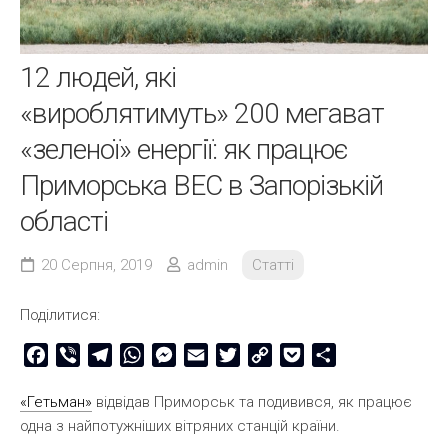
12 людей, які
«вироблятимуть» 200 мегават
«зеленої» енергії: як працює
Приморська ВЕС в Запорізькій
області
20 Серпня, 2019
admin
Статті
Поділитися:
Facebook
Viber
Telegram
WhatsApp
Messenger
Email
Twitter
Copy
Pocket
Share
Link
«Гетьман»
відвідав Приморськ та подивився, як працює
одна з найпотужніших вітряних станцій країни.