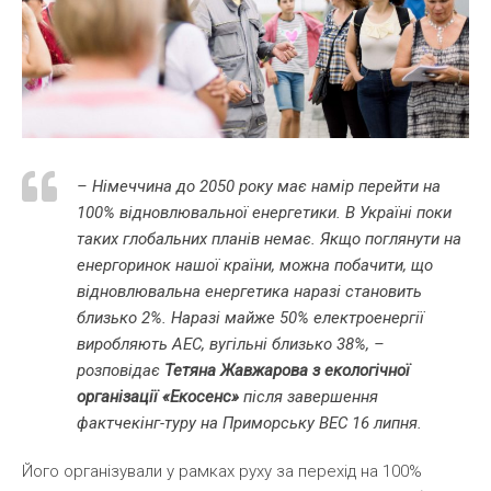
–
Німеччина до 2050 року має намір перейти на
100% відновлювальної енергетики. В Україні поки
таких глобальних планів немає. Якщо поглянути на
енерго
ринок
нашої країни, можна побачити, що
відновлювальна енергетика
наразі становить
близько 2%. Наразі майже 50% електроенергії
виробляють АЕС, вугільні близько 38%
, –
розповідає
Тетяна Жавжарова з екологічної
організації «Екосенс»
після завершення
фактчекінг-туру на Приморську ВЕС 16 липня.
Його організували у рамках руху за перехід на 100%