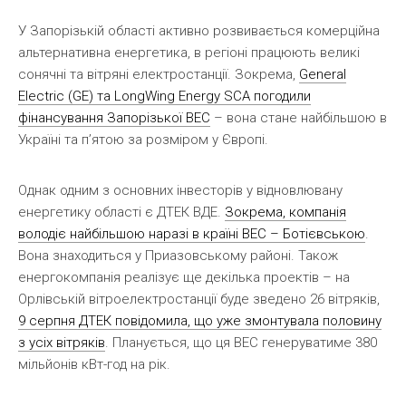
У Запорізькій області активно розвивається комерційна
альтернативна енергетика, в регіоні працюють великі
сонячні та вітряні електростанції. Зокрема,
General
Electric (GE) та LongWing Energy SCA погодили
фінансування Запорізької ВЕС
– вона стане найбільшою в
Україні та п’ятою за розміром у Європі.
Однак одним з основних інвесторів у відновлювану
енергетику області є ДТЕК ВДЕ.
Зокрема, компанія
володіє найбільшою наразі в країні ВЕС – Ботієвською
.
Вона знаходиться у Приазовському районі. Також
енергокомпанія реалізує ще декілька проектів – на
Орлівській вітроелектростанції буде зведено 26 вітряків,
9 серпня ДТЕК повідомила, що уже змонтувала половину
з усіх вітряків
. Планується, що ця ВЕС генеруватиме 380
мільйонів кВт-год на рік.