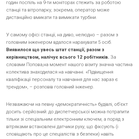
годин поспіль на 9-ти моніторах стежить за роботою
станції та вітропарку, зокрема, оператор може
дистанційно вмикати та вимикати турбіни.
У самому офісі станції, на диво, нелюдно – разом з
головним інженером вдалося нарахувати 5 осіб.
Виявилося що увесь штат станції, разом з
керівництвом, налічує всього 12 робітників.
За
словами Попова,на момент нашого візиту значна частина
колектива знаходилася на навчанні. «Підвищення
кваліфікації персоналу та навчання для нас зараз є
трендом», – розповів головний інженер.
Незважаючи на певну «демократичність» будівлі, об’єкт
досить серйозний: до диспетчерської можна потрапити
тільки зі спеціальним електронним ключем, а поряд з
вітряками встановлені датчики руху, що фіксують (і
сповіщають про це спеціалістів з безпеки) навіть