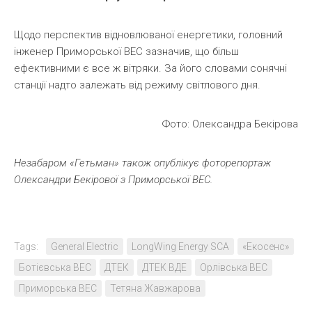
Щодо перспектив відновлюваної енергетики, головний
інженер Приморської ВЕС зазначив, що більш
ефективними є все ж вітряки. За його словами сонячні
станції надто залежать від режиму світлового дня.
Фото: Олександра Бекірова
Незабаром «Гетьман» також опублікує фоторепортаж
Олександри Бекірової з Приморської ВЕС.
Tags:
General Electric
LongWing Energy SCA
«Екосенс»
Ботієвська ВЕС
ДТЕК
ДТЕК ВДЕ
Орлівська ВЕС
Приморська ВЕС
Тетяна Жавжарова