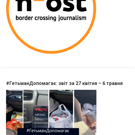
#ГетьманДопомагає: звіт за 27 квітня – 6 травня