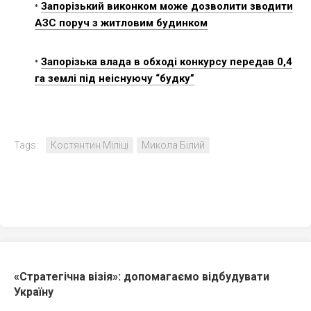
•
Запорізький виконком може дозволити зводити
АЗС поруч з житловим будинком
•
Запорізька влада в обході конкурсу передав 0,4
га землі під неіснуючу “будку”
Tags:
Костянтин Міліці
Микола Білий
«Стратегічна візія»: допомагаємо відбудувати
Україну