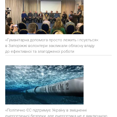
«Гуманітарна допомога просто лежить і псується»:
в Запоріжжі волонтери закликали обласну владу
до ефективної та злагодженої роботи
«Політично ЄС підтримує Україну в зміцненні
енергетичної безпеки, але енергетика не є виключною