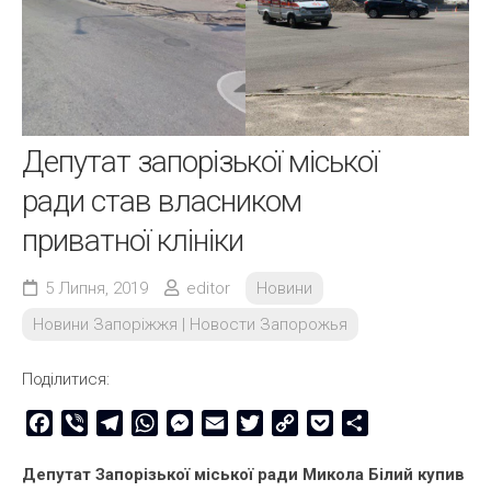
Депутат запорізької міської
ради став власником
приватної клініки
5 Липня, 2019
editor
Новини
Новини Запоріжжя | Новости Запорожья
Поділитися:
Facebook
Viber
Telegram
WhatsApp
Messenger
Email
Twitter
Copy
Pocket
Share
Link
Депутат Запорізької міської ради Микола Білий купив