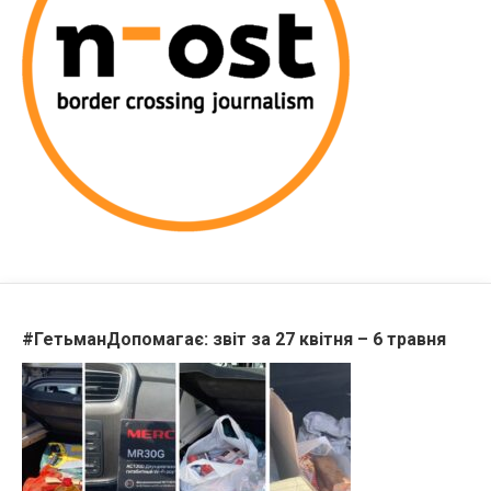
#ГетьманДопомагає: звіт за 27 квітня – 6 травня