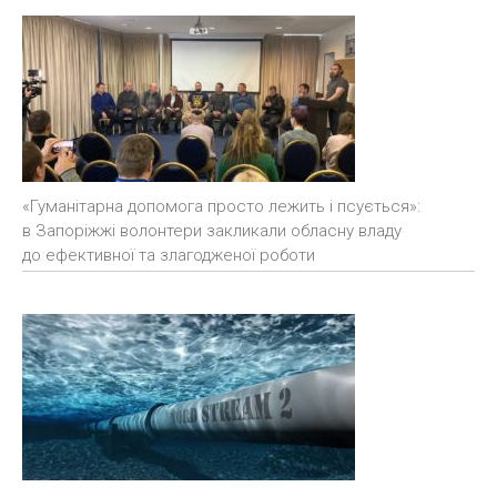
«Гуманітарна допомога просто лежить і псується»:
в Запоріжжі волонтери закликали обласну владу
до ефективної та злагодженої роботи