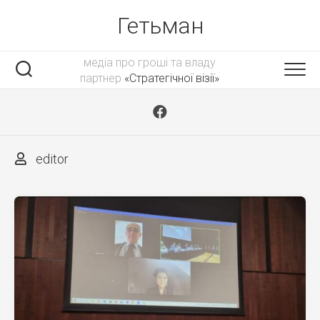
Skip
Гетьман
to
content
медіа про гроші та владу
партнер
«Стратегічної візії»
editor