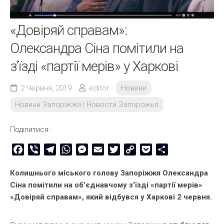
«Довіряй справам»:
Олександра Сіна помітили на
з’їзді «партії мерів» у Харкові
2 Червня, 2019
editor
Новини
Новини Запоріжжя | Новости Запорожья
Поділитися:
Facebook
Viber
Telegram
WhatsApp
Messenger
Email
Twitter
Copy
Pocket
Share
Link
Колишнього міського голову Запоріжжя Олександра
Сіна помітили на об’єднавчому з’їзді «партії мерів»
«Довіряй справам», який відбувся у Харкові 2 червня.