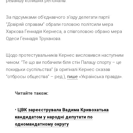
реваншу колишніх регіоналів.
За підсумками об’єднавчого з’їзду делегати партії
“Довіряй справам” обрали головою політсили мера
Харкова Геннадія Кернеса, а співголовою обрано мера
Одеси Геннадія Труханова.
Щодо протестувальників Кернес висловився наступним
чином: “Те що ви побачили біля стін Палацу спорту – це
покидьки суспільства” (в оригіналі Кернес сказав
“отбросы общества” – ред.),
пише
«Українська правда».
Читайте також:
•
ЦВК зареєструвала Вадима Кривохатька
кандидатом у народні депутати по
одномандатному округу