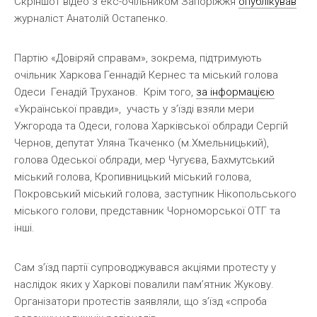
Скріншот відео з екс-очільником Запоріжжя
опублікував
журналіст Анатолій Остапенко.
Партію «Довіряй справам», зокрема, підтримують
очільник Харкова Геннадій Кернес та міський голова
Одеси Генадій Труханов. Крім того,
за інформацією
«Української правди», участь у з’їзді взяли мери
Ужгорода та Одеси, голова Харківської облради Сергій
Чернов, депутат Уляна Ткаченко (м.Хмельницький),
голова Одеської облради, мер Чугуєва, Бахмутський
міський голова, Кропивницький міський голова,
Покровський міський голова, заступник Нікопольського
міського голови, представник Чорноморської ОТГ та
інші.
Сам з’їзд партії супроводжувався акціями протесту у
наслідок яких у Харкові повалили пам’ятник Жукову.
Організатори протестів заявляли, що з’їзд «спроба