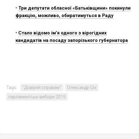
•
Три депутати обласної «Батьківщини» покинули
фракцію, можливо, обиратимуться в Раду
•
Стало відомо ім’я одного з вірогідних
кандидатів на посаду запорізького губернатора
Tags:
"Довіряй справам"
Олександр Сін
парламентські вибори 2019