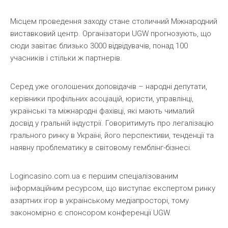
Місцем проведення заходу стане столичний Міжнародний
виставковий центр. Організатори UGW прогнозують, що
сюди завітає близько 3000 відвідувачів, понад 100
учасників і стільки ж партнерів.
Серед уже оголошених доповідачів – народні депутати,
керівники профільних асоціацій, юристи, управлінці,
українські та міжнародні фахівці, які мають чималий
досвід у гральній індустрії. Говоритимуть про легалізацію
грального ринку в Україні, його перспективи, тенденції та
наявну проблематику в світовому гемблінг-бізнесі.
Logincasino.com.ua є першим спеціалізованим
інформаційним ресурсом, що виступає експертом ринку
азартних ігор в українському медіапросторі, тому
закономірно є спонсором конференції UGW.