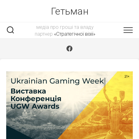
Skip
Гетьман
to
content
медіа про гроші та владу
партнер
«Стратегічної візії»