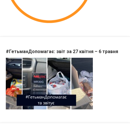
#ГетьманДопомагає: звіт за 27 квітня – 6 травня