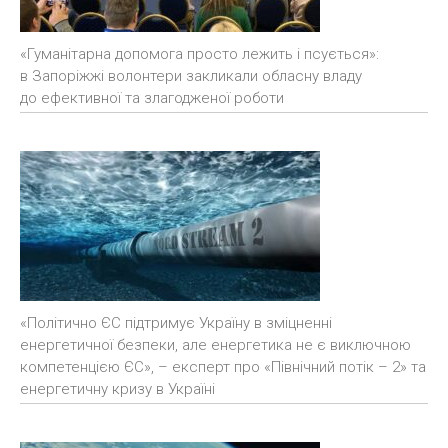
«Гуманітарна допомога просто лежить і псується»:
в Запоріжжі волонтери закликали обласну владу
до ефективної та злагодженої роботи
«Політично ЄС підтримує Україну в зміцненні
енергетичної безпеки, але енергетика не є виключною
компетенцією ЄС», – експерт про «Північний потік – 2» та
енергетичну кризу в Україні