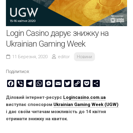
Login Casino дарує знижку на
Ukrainian Gaming Week
11 Березня, 2020
editor
Новини
Поділитися:
Facebook
Viber
Telegram
WhatsApp
Messenger
Email
Twitter
Copy
Pocket
Share
Link
Діловий інтернет-ресурс
Logincasino.com.ua
виступає спонсором
Ukrainian Gaming Week (UGW)
і дає своїм читачам можливість до 14 квітня
отримати знижку на квиток.